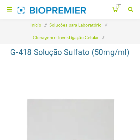
0
Início
/
Soluções para Laboratório
/
Clonagem e Investigação Celular
/
G-418 Solução Sulfato (50mg/ml)
G-418 Solução Sulfato (50mg/ml)