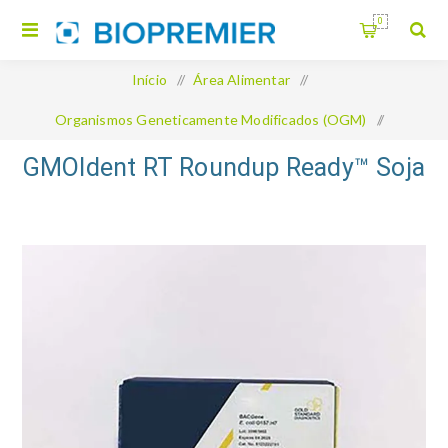
0
Início
/
Área Alimentar
/
Organismos Geneticamente Modificados (OGM)
/
GMOIdent RT Roundup Ready™ Soja
GMOIdent RT Roundup Ready™ Soja