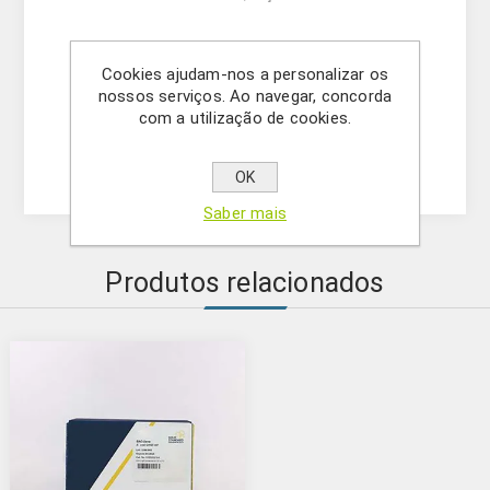
Outros kits disponíveis:
Cookies ajudam-nos a personalizar os
- GMOIdent RT IPC Roundup Ready™ Soja
nossos serviços. Ao navegar, concorda
(5421242601)
com a utilização de cookies.
- GMOQuant IPC (LR) Roundup Ready™ Soja
(5125224201)
OK
Saber mais
Produtos relacionados