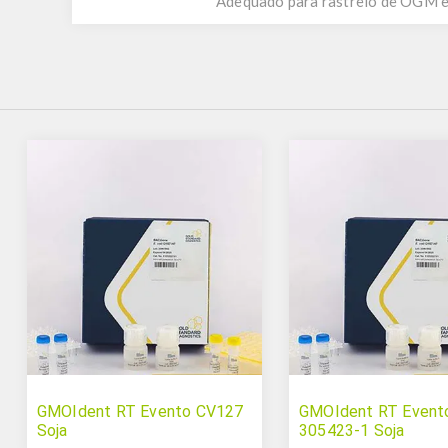
Adequado para rastreio de OGM e 
GMOIdent RT Evento CV127
GMOIdent RT Event
Soja
305423-1 Soja