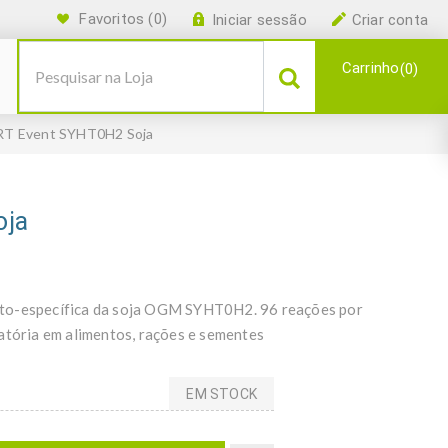
Favoritos
(0)
Iniciar sessão
Criar conta
Carrinho
0
T Event SYHT0H2 Soja
oja
nto-específica da soja OGM SYHT0H2. 96 reações por
atória em alimentos, rações e sementes
EM STOCK