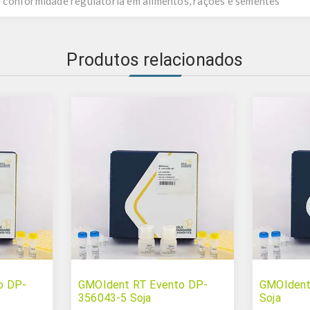
conformidade regulatória em alimentos, rações e sementes
Produtos relacionados
o DP-
GMOIdent RT Evento DP-
GMOIdent
356043-5 Soja
Soja