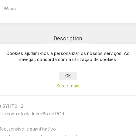
96 rxn
Description
Cookies ajudam-nos a personalizar os nossos serviços. Ao
navegar, concorda com a utilização de cookies.
m Controlo Positivo Interno (IPC) permite a deteção evento-espe
vida pela Syngenta com tolerância a múltiplos herbicidas, inclui
nálise de OGM em larga escala em matrizes de alimentos, rações 
OK
orização integrada da inibição de PCR.
Saber mais
oja SYHT0H2
ara controlo da inibição de PCR
do, sensível e quantitativo