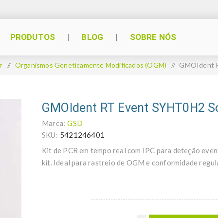
PRODUTOS
BLOG
SOBRE NÓS
r
/
Organismos Geneticamente Modificados (OGM)
/
GMOIdent R
GMOIdent RT Event SYHT0H2 S
Marca:
GSD
SKU:
5421246401
Kit de PCR em tempo real com IPC para deteção eve
kit. Ideal para rastreio de OGM e conformidade regul