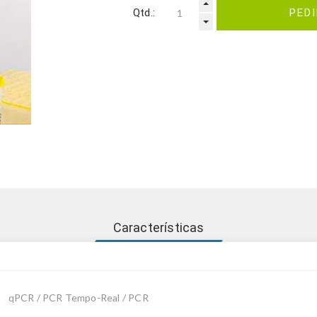
Qtd.:
PED
Características
qPCR / PCR Tempo-Real / PCR