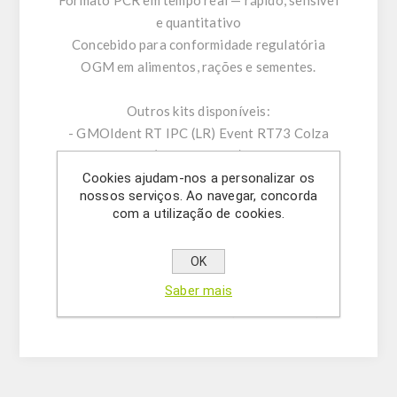
Formato PCR em tempo real — rápido, sensível
e quantitativo
Concebido para conformidade regulatória
OGM em alimentos, rações e sementes.
Outros kits disponíveis:
- GMOIdent RT IPC (LR) Event RT73 Colza
(5421242801)
- GMOQuant IPC (LR) Event RT73 Colza
Cookies ajudam-nos a personalizar os
nossos serviços. Ao navegar, concorda
(5125224601)
com a utilização de cookies.
- GMOIdent RT IPC (LR/NR)
RT73/T45/MON88302 Colza
OK
(5421242701/5421242702)
- GMOQuant Duplex IPC (LR)
Saber mais
RT73/MON88302 Colza (5125224501)