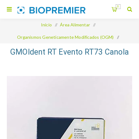
0
Início
/
Área Alimentar
/
Organismos Geneticamente Modificados (OGM)
/
GMOIdent RT Evento RT73 Canola
GMOIdent RT Evento RT73 Canola