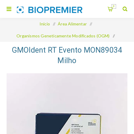
0
Início
/
Área Alimentar
/
Organismos Geneticamente Modificados (OGM)
/
GMOIdent RT Evento MON89034 Milho
GMOIdent RT Evento MON89034
Milho