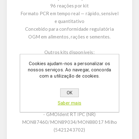
96 reações por kit
Formato PCR em tempo real — rápido, sensível
e quantitativo
Concebido para conformidade regulatória
OGM em alimentos, rações e sementes.
Outros kits disponíveis:
- GMOIdent RT IPC (LR) Event MON89034
Cookies ajudam-nos a personalizar os
Milho (5421243801)
nossos serviços. Ao navegar, concorda
- GMOQuant (LR) Event MON89034 Milho
com a utilização de cookies.
(5125206701)
- GMOIdent RT IPC (LR)
OK
MON87460/MON89034/MON88017 Milho
Saber mais
(5421243701)
- GMOIdent RT IPC (NR)
MON87460/MON89034/MON88017 Milho
(5421243702)