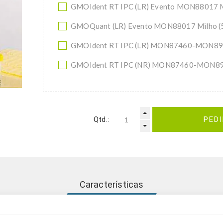
GMOIdent RT IPC (LR) Evento MON88017 
GMOQuant (LR) Evento MON88017 Milho 
GMOIdent RT IPC (LR) MON87460-MON89
GMOIdent RT IPC (NR) MON87460-MON89
Qtd.:
PED
Características