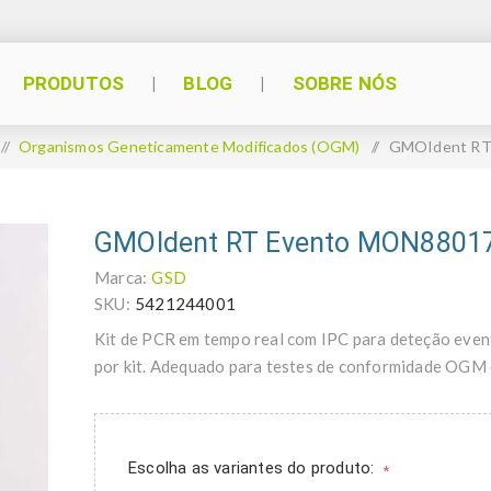
PRODUTOS
BLOG
SOBRE NÓS
/
Organismos Geneticamente Modificados (OGM)
/
GMOIdent RT
GMOIdent RT Evento MON88017
Marca:
GSD
SKU:
5421244001
Kit de PCR em tempo real com IPC para deteção ev
por kit. Adequado para testes de conformidade OGM 
Escolha as variantes do produto:
*