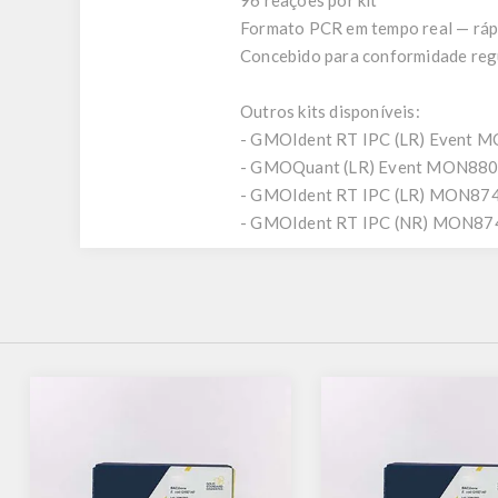
96 reações por kit
Formato PCR em tempo real — rápi
Concebido para conformidade reg
Outros kits disponíveis:
- GMOIdent RT IPC (LR) Event 
- GMOQuant (LR) Event MON880
- GMOIdent RT IPC (LR) MON8
- GMOIdent RT IPC (NR) MON8