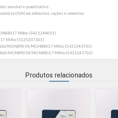
do, sensível e quantitativo
ulatória OGM em alimentos, rações e sementes.
MON88017 Milho (5421244001)
17 Milho (5125207301)
7460/MON89034/MON88017 Milho (5421243701)
7460/MON89034/MON88017 Milho (5421243702)
Produtos relacionados