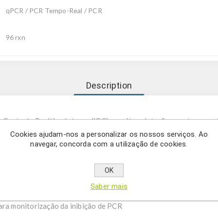
qPCR / PCR Tempo-Real / PCR
96 rxn
Description
m Controlo Positivo Interno (IPC) permite a deteção evento-esp
lvido pela Monsanto que combina a proteína Cry3Bb1 para resist
Cookies ajudam-nos a personalizar os nossos serviços. Ao
navegar, concorda com a utilização de cookies.
rância ao glifosato.
na deteção precisa e reprodutível de OGM em matrizes de aliment
OK
Saber mais
milho MON88017
ara monitorização da inibição de PCR