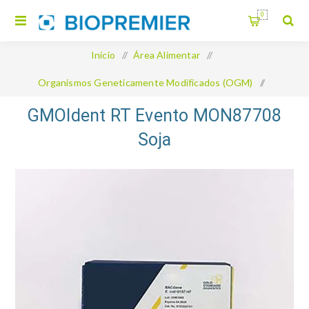
0
Início
/
Área Alimentar
/
Organismos Geneticamente Modificados (OGM)
/
GMOIdent RT Evento MON87708 Soja
GMOIdent RT Evento MON87708
Soja