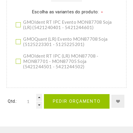
Escolha as variantes do produto:
*
GMOIdent RT IPC Evento MON87708 Soja
(LR) (5421240401 - 5421244601)
GMOQuant (LR) Evento MON87708 Soja
(5125223301 - 5125225201)
GMOIdent RT IPC (LR) MON87708 -
MON87701 - MON87705 Soja
(5421244501 - 5421244502)
Qtd.:
PEDIR ORÇAMENTO