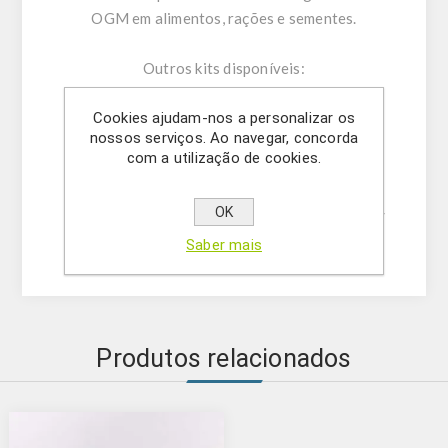
OGM em alimentos, rações e sementes.
Outros kits disponíveis:
- GMOIdent RT IPC Event MON87708 Soja
Cookies ajudam-nos a personalizar os
(LR) (5421240401 / 5421244601)
nossos serviços. Ao navegar, concorda
- GMOQuant (LR) Event MON87708 Soja
com a utilização de cookies.
(5125223301 / 5125225201)
- GMOIdent RT IPC (LR) MON87708 /
OK
MON87701 / MON87705 Soja (5421244501 /
5421244502).
Saber mais
Produtos relacionados