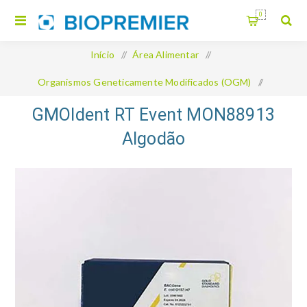
0
Início
/
Área Alimentar
/
Organismos Geneticamente Modificados (OGM)
/
GMOIdent RT Event MON88913 Algodão
GMOIdent RT Event MON88913
Algodão