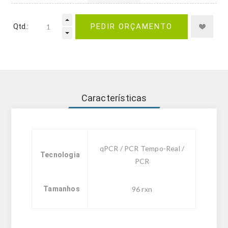
Qtd.:
PEDIR ORÇAMENTO
Características
qPCR / PCR Tempo-Real /
Tecnologia
PCR
Tamanhos
96 rxn