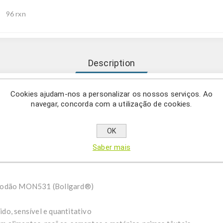
96 rxn
Description
Cookies ajudam-nos a personalizar os nossos serviços. Ao
rmite a deteção evento-específica do MON531, o algodão Bollgar
navegar, concorda com a utilização de cookies.
santo/Bayer que expressa a proteína inseticida Cry1Ac para pro
umo e o bicudo.
OK
na deteção de OGM sensível e específica em alimentos, rações, mat
Saber mais
lgodão MON531 (Bollgard®)
do, sensível e quantitativo