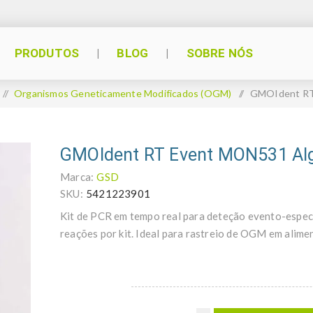
PRODUTOS
BLOG
SOBRE NÓS
/
Organismos Geneticamente Modificados (OGM)
/
GMOIdent RT
GMOIdent RT Event MON531 Al
Marca:
GSD
SKU:
5421223901
Kit de PCR em tempo real para deteção evento-esp
reações por kit. Ideal para rastreio de OGM em alimen