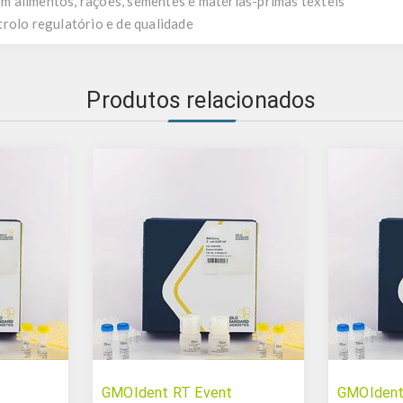
 alimentos, rações, sementes e matérias-primas têxteis
rolo regulatório e de qualidade
Produtos relacionados
GMOIdent RT Event
GMOIdent