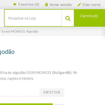
Favoritos
(0)
Iniciar sessão
Criar conta
Carrinho
0
 Event MON531 Algodão
godão
ecífica do algodão OGM MON531 (Bollgard®). 96
tos, rações e têxteis
EM STOCK