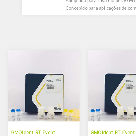
Adequado para rastreio de OGM em
Concebido para aplicações de cont
GMOIdent RT Event
GMOIdent RT Event