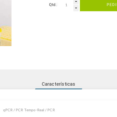
Qtd.:
PED
Características
qPCR / PCR Tempo-Real / PCR