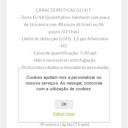
CARACTERÍSTICAS DO KIT:
- Teste ELISA Quantitativo Sandwich com placa
de tira única com 48 poços (6 tiras) ou 96
poços (12 tiras)
-Limite de detecção (LOD): 1,5 ppt Aflatoxina
M1
- Faixa de quantificação: 5-80 ppt
-Não é necessária centrifugação
- Protocolos rápidos e inovadores para queijo
e iogurte
Cookies ajudam-nos a personalizar os
- Reação cruzada (Aflatoxina M1 100%,
nossos serviços. Ao navegar, concorda
Aflatoxina M2 <0,1%)
com a utilização de cookies.
- Acreditável em conformidade com ISO 14675:
2003 (IDF 186: 2003)
OK
-Ajustado ao limite da legislação da UE e da
Saber mais
Ásia
-Processo rápido (75 min)