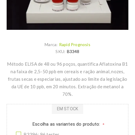
Marca:
Rapid Prognosis
SKU:
B3348
Método ELISA de 48 ou 96 poços, quantifica Aflatoxina B1
na faixa de 2,5-50 ppb em cereais e ração animal, nozes,
frutas secas e especiarias, ajustado ao limite da legislação
da UE de 10 ppb, em 20 minutos. Extração de metanol a
70%.
EM STOCK
Escolha as variantes do produto:
*
B3396: 96 testes