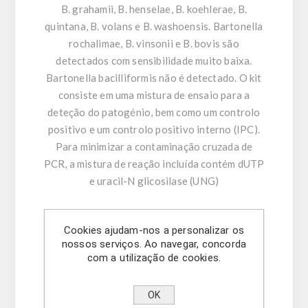
B. grahamii, B. henselae, B. koehlerae, B.
quintana, B. volans e B. washoensis. Bartonella
rochalimae, B. vinsonii e B. bovis são
detectados com sensibilidade muito baixa.
Bartonella bacilliformis não é detectado. O kit
consiste em uma mistura de ensaio para a
deteção do patogénio, bem como um controlo
positivo e um controlo positivo interno (IPC).
Para minimizar a contaminação cruzada de
PCR, a mistura de reação incluída contém dUTP
e uracil-N glicosilase (UNG)
Características do produto:
Cookies ajudam-nos a personalizar os
- Amplificação e deteção: gene gltA de
nossos serviços. Ao navegar, concorda
Bartonella spp.
com a utilização de cookies.
- De tempo real com polimerase de DNA Taq de
início rápido
OK
- Corante -ROX ™ como referência passiva