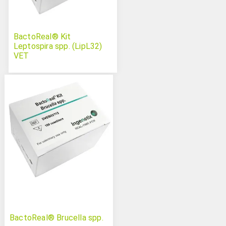
BactoReal® Kit
Leptospira spp. (LipL32)
VET
BactoReal® Brucella spp.