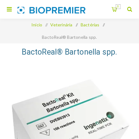
0
Início
/
Veterinária
/
Bactérias
/
BactoReal® Bartonella spp.
BactoReal® Bartonella spp.