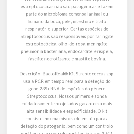
estreptocócicas não são patogênicas e fazem
parte do microbioma comensal animal ou
humano da boca, pele, intestino e trato
respiratório superior. Certas espécies de
Streptococcus são responsáveis por faringite
estreptocócica, olho-de-rosa, meningite,
pneumonia bacteriana, endocardite, erisipela,
fasciite necrotizante e mastite bovina.
Descrição:
BactoReal® Kit Streptococcus spp.
usa a PCR em tempo real para a deteção do
gene 23S rRNA de espécies do género
Streptococcus. Nossos primers e sonda
cuidadosamente projetados garantem a mais
alta sensibilidade e especificidade. O kit
consiste em uma mistura de ensaio para a
deteção do patogénio, bem como um controlo
positivo e um controlo positivo interno (IPC).