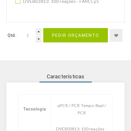
DVEB03813: 100 reações - FAM, Cy5
Qtd.:
PEDIR ORÇAMENTO
Características
qPCR / PCR Tempo-Real /
Tecnologia
PCR
DVEB03813: 100 reações -