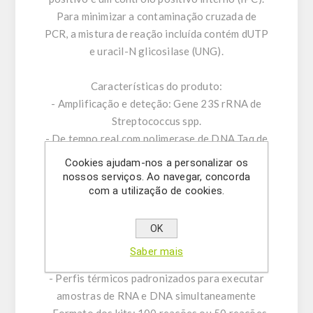
Para minimizar a contaminação cruzada de
PCR, a mistura de reação incluída contém dUTP
e uracil-N glicosilase (UNG).
Características do produto:
- Amplificação e deteção: Gene 23S rRNA de
Streptococcus spp.
- De tempo real com polimerase de DNA Taq de
início rápido
Cookies ajudam-nos a personalizar os
- Corante -ROX ™ como referência passiva
nossos serviços. Ao navegar, concorda
com a utilização de cookies.
- Controlo positivo interno (IPC) para excluir
resultados falso-negativos
- Otimizado para lidar com inibidores de PCR
OK
- PCR: executa em todas as plataformas de
Saber mais
PCR em tempo real padrão estabelecidas
- Perfis térmicos padronizados para executar
amostras de RNA e DNA simultaneamente
- Formato dos kits: 100 reações ou 50 reações