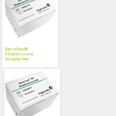
BactoReal®
Streptococcus
dysgalactiae