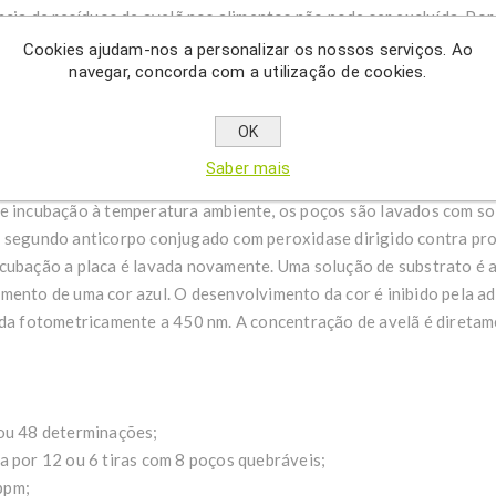
ncia de resíduos de avelã nos alimentos não pode ser excluída. Por
resíduos de avelã em alimentos. Avelã ELISA representa um sistem
Cookies ajudam-nos a personalizar os nossos serviços. Ao
icar resíduos de avelã em biscoitos, cereais, sorvetes, doces, sup
navegar, concorda com a utilização de cookies.
 de enxaguar/CIPs e amostras swab.
OK
e avelã é baseado no princípio do ensaio imunoenzimático. Um anti
Saber mais
a placa de microtitulação. Amostras ou padrões contendo avelã são
de incubação à temperatura ambiente, os poços são lavados com so
m segundo anticorpo conjugado com peroxidase dirigido contra pro
cubação a placa é lavada novamente. Uma solução de substrato é 
mento de uma cor azul. O desenvolvimento da cor é inibido pela ad
ida fotometricamente a 450 nm. A concentração de avelã é diretam
​ou 48 determinações;
a por 12 ou 6 tiras com 8 poços quebráveis;
 ppm;