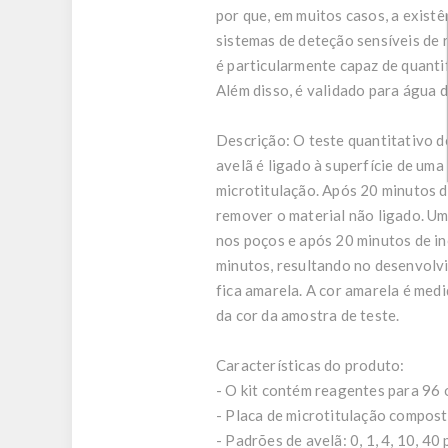
por que, em muitos casos, a existê
sistemas de deteção sensíveis de 
é particularmente capaz de quantif
Além disso, é validado para água
Descrição:
O teste quantitativo d
avelã é ligado à superfície de um
microtitulação. Após 20 minutos 
remover o material não ligado. U
nos poços e após 20 minutos de in
minutos, resultando no desenvolvi
fica amarela. A cor amarela é med
da cor da amostra de teste.
Características do produto:
- O kit contém reagentes para 96 ​
- Placa de microtitulação compost
- Padrões de avelã: 0, 1, 4, 10, 40