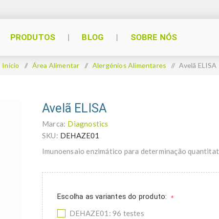
PRODUTOS
BLOG
SOBRE NÓS
Início
/
Área Alimentar
/
Alergénios Alimentares
/
Avelã ELISA
Avelã ELISA
Marca:
Diagnostics
SKU:
DEHAZE01
Imunoensaio enzimático para determinação quantitati
Escolha as variantes do produto:
*
DEHAZE01: 96 testes