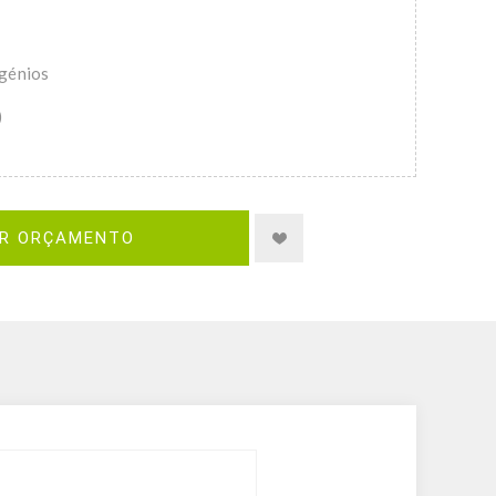
génios
)
IR ORÇAMENTO