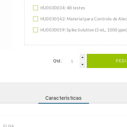
HU0030034: 48 testes
HU0030142: Material para Controlo de Aler
HU0030059: Spike Solution (3 mL, 1000 ppm
Qtd.:
PED
Características
ELISA