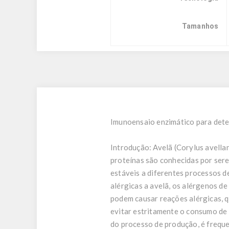
Tamanhos
Imunoensaio enzimático para deter
Introdução:
Avelã (Corylus avellan
proteínas são conhecidas por sere
estáveis ​​a diferentes processos
alérgicas a avelã, os alérgenos d
podem causar reações alérgicas, q
evitar estritamente o consumo de
do processo de produção, é frequ