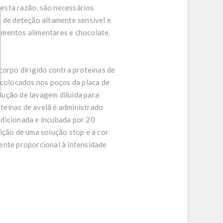
 esta razão, são necessários
a de deteção altamente sensível e
lementos alimentares e chocolate.
corpo dirigido contra proteínas de
 colocados nos poços da placa de
lução de lavagem diluída para
teínas de avelã é administrado
adicionada e incubada por 20
ição de uma solução stop e a cor
ente proporcional à intensidade