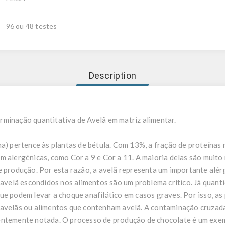
96 ou 48 testes
Description
minação quantitativa de Avelã em matriz alimentar.
a) pertence às plantas de bétula. Com 13%, a fração de proteínas 
m alergénicas, como Cor a 9 e Cor a 11. A maioria delas são muito
 de produção. Por esta razão, a avelã representa um importante alé
e avelã escondidos nos alimentos são um problema crítico. Já quant
ue podem levar a choque anafilático em casos graves. Por isso, as
 avelãs ou alimentos que contenham avelã. A contaminação cruzad
entemente notada. O processo de produção de chocolate é um exemp