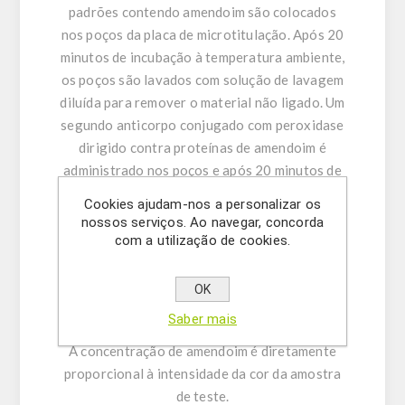
padrões contendo amendoim são colocados
nos poços da placa de microtitulação. Após 20
minutos de incubação à temperatura ambiente,
os poços são lavados com solução de lavagem
diluída para remover o material não ligado. Um
segundo anticorpo conjugado com peroxidase
dirigido contra proteínas de amendoim é
administrado nos poços e após 20 minutos de
incubação a placa é lavada novamente. Uma
Cookies ajudam-nos a personalizar os
solução de substrato é adicionada e incubada
nossos serviços. Ao navegar, concorda
por 20 minutos, resultando no
com a utilização de cookies.
desenvolvimento de uma cor azul. O
desenvolvimento da cor é inibido pela adição
OK
de uma solução stop e a cor fica amarela. A cor
Saber mais
amarela é medida fotometricamente a 450 nm.
A concentração de amendoim é diretamente
proporcional à intensidade da cor da amostra
de teste.