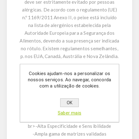
deve ser estritamente evitado por pessoas
alérgicas. De acordo com o regulamento (UE)
n.º 1169/2011 Anexo II, o peixe está incluído
na lista de alergénios estabelecida pela
Autoridade Europeia para a Segurança dos
Alimentos, devendo a sua presença ser indicada
no rótulo. Existem regulamentos semelhantes,
p. nos EUA, Canadá, Austrália e Nova Zelândia.
CARACTERÍSTICAS DO KIT:
Cookies ajudam-nos a personalizar os
-Teste ELISA quantitativo sanduíche com placa
nossos serviços. Ao navegar, concorda
com a utilização de cookies.
de tira de quebra única com 48 poços (6 tiras)
ou 96 poços (12 tiras)
-Limite de deteção (LOD): 1 ppm
OK
-Faixa de quantificação: 4-100 ppm
Saber mais
-Baixo tempo de procedimento: 30 minutos<
br>-Alta Especificidade e Sens ibilidade
-Ampla gama de matrizes validadas