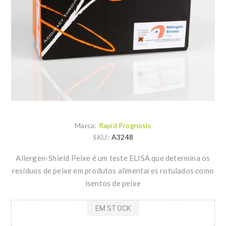
Marca:
Rapid Prognosis
SKU:
A3248
Allergen-Shield Peixe é um teste ELISA que determina os
resíduos de peixe em produtos alimentares rotulados como
isentos de peixe
EM STOCK