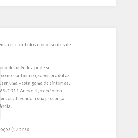
entares rotulados como isentos de
sumo de amêndoa pode ser
ou como contaminação em produtos
usar uma vasta gama de sintomas,
 1169/2011 Anexo II, a amêndoa
imentos, devendo a sua presença
ândia.
oços (12 tiras)