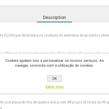
Description
te ELISA que determina os resíduos de amêndoa em produtos alim
as (Prunus dulcis) pertencem à família botânica Rosaceae. O con
gicas à mesma. O alergénio pode estar presente como ingrediente 
Cookies ajudam-nos a personalizar os nossos serviços. Ao
navegar, concorda com a utilização de cookies.
alimentos que contenham amêndoas por pessoas alérgicas pode ca
ira e/ou choque anafilático. De acordo com o regulamento (UE) n.º
ios estabelecida pela Autoridade Europeia para a Segurança dos Al
OK
egulamentos semelhantes, p. nos EUA, Canadá, Austrália e Nova Zel
Saber mais
e com placa de tira de quebra única com 48 poços (6 tiras) ou 96 p
pm