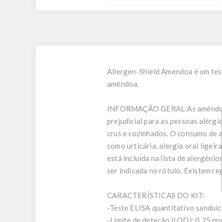
Allergen-Shield Amendoa é um tes
amêndoa.
INFORMAÇÃO GERAL:
As amêndo
prejudicial para as pessoas alér
crus e cozinhados. O consumo de 
como urticária, alergia oral lige
está incluída na lista de alergén
ser indicada no rótulo. Existem r
CARACTERÍSTICAS DO KIT:
-Teste ELISA quantitativo sanduích
-Limite de deteção (LOD): 0,25 p