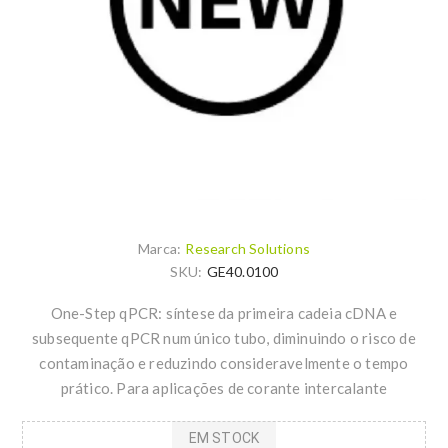
Marca:
Research Solutions
SKU:
GE40.0100
One-Step qPCR: síntese da primeira cadeia cDNA e
subsequente qPCR num único tubo, diminuindo o risco de
contaminação e reduzindo consideravelmente o tempo
prático. Para aplicações de corante intercalante
EM STOCK