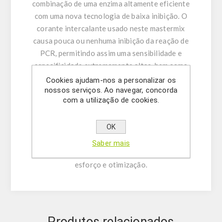
combinação de uma enzima altamente eficiente
com uma nova tecnologia de baixa inibição. O
corante intercalante usado neste mastermix
causa pouca ou nenhuma inibição da reação de
PCR, permitindo assim uma sensibilidade e
especificidade extremamente altas, bem como
evitando a formação de dímeros de primer
Cookies ajudam-nos a personalizar os
nossos serviços. Ao navegar, concorda
indesejados e produtos não específicos. Xpert
com a utilização de cookies.
One-Step Fast SYBR pode ser usado para
quantificar virtualmente qualquer alvo de RNA,
OK
seja usando mRNA, RNA viral ou RNA total
como modelo, incluindo alvos de número de
Saber mais
cópias extremamente baixo, com mínimo
esforço e otimização.
Produtos relacionados