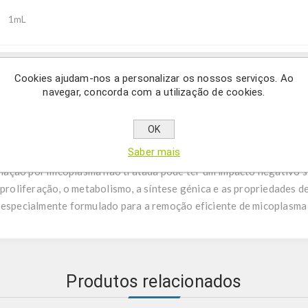
1mL
Cookies ajudam-nos a personalizar os nossos serviços. Ao
Description
navegar, concorda com a utilização de cookies.
OK
ntaminação por Mycoplasma em cultura celular
Saber mais
ação por micoplasma não tratada pode ter um impacto negativo si
a proliferação, o metabolismo, a síntese génica e as propriedades
l especialmente formulado para a remoção eficiente de micoplasma
Produtos relacionados