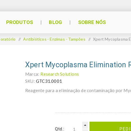
PRODUTOS
BLOG
SOBRE NÓS
oratório
/
Antibióticos - Enzimas - Tampões
/
Xpert Mycoplasma E
Xpert Mycoplasma Elimination 
Marca:
Research Solutions
SKU:
GTC31.0001
Reagente para a eliminação de contaminação por Myc
Qtd.:
PED