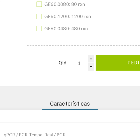
GE60.0080: 80 rxn
GE60.1200: 1200 rxn
GE60.0480: 480 rxn
Qtd.:
PED
Características
qPCR / PCR Tempo-Real / PCR