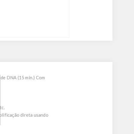
 de DNA (15 min.) Com
tc.
lificação direta usando