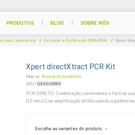
PRODUTOS
BLOG
SOBRE NÓS
s para Laboratório
/
Extração e Purificação DNA/RNA
/
Xpert dir
Xpert directXtract PCR Kit
Marca:
Research Solutions
SKU:
GE60.0080
PCR DIRETO: Combinação conveniente e fácil de usar
(15 min.) Com amplificação direta usando a polimera
Escolha as variantes do produto:
*