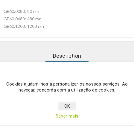
GE60.0080: 80 rxn
GE60.0480: 480 rxn
GE60.1200: 1200 rxn
Description
te e fácil de usar de um método simples e eficiente de extração
Cookies ajudam-nos a personalizar os nossos serviços. Ao
imerase de DNA Xpert Fast hotstart
navegar, concorda com a utilização de cookies.
OK
direta de sangue total, cauda de rato, cartões FTA e tecido FFPE, e
bina um método simples, mas eficiente de extração de DNA com amp
Saber mais
tart de uma maneira conveniente e fácil de usar.