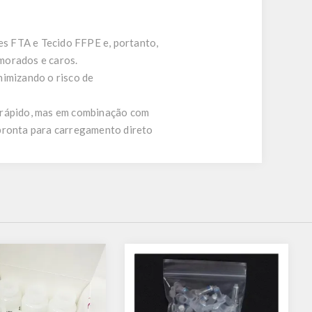
ões FTA e Tecido FFPE e, portanto,
morados e caros.
nimizando o risco de
R rápido, mas em combinação com
 pronta para carregamento direto