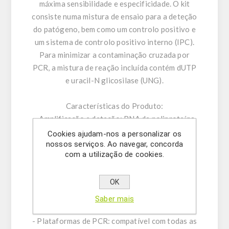
máxima sensibilidade e especificidade. O kit
consiste numa mistura de ensaio para a deteção
do patógeno, bem como um controlo positivo e
um sistema de controlo positivo interno (IPC).
Para minimizar a contaminação cruzada por
PCR, a mistura de reação incluída contém dUTP
e uracil-N glicosilase (UNG).
Características do Produto:
- Amplificação e deteção: RNA da poliproteína
do vírus Sacbrood
Cookies ajudam-nos a personalizar os
nossos serviços. Ao navegar, concorda
- PCR em tempo real com Taq DNA polimerase
com a utilização de cookies.
de hot-start rápido
- Corante ROX™ como referência passiva
OK
- Sistema de controlo positivo interno para
excluir resultados falso-negativos
Saber mais
- Otimizado para lidar com inibidores de PCR
- Plataformas de PCR: compatível com todas as