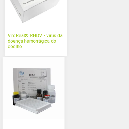
ViroReal® RHDV - vírus da
doença hemorrágica do
coelho