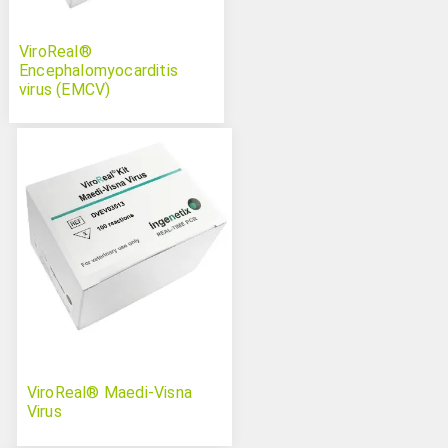
ViroReal®
Encephalomyocarditis
virus (EMCV)
ViroReal® Maedi-Visna
Virus