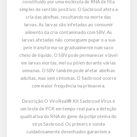
constituído por uma molécula de RNA de fita
simples de sentido positivo. O Sacbrood afeta a
cria das abelhas, resultando na morte das
larvas. As larvas são infetadas ao consumir
alimento da cria contaminado com SBV. As
larvas afetadas não conseguem pupar e a sua
pele transforma-se gradualmente num saco
cheio de líquido. O SBV pode permanecer viável
em larvas mortas, mel ou pólen durante várias
semanas. O SBV também pode afetar abelhas
adultas, mas sem sintomas. O Sacbrood ocorre
com maior frequência na primavera.
Descrição:
O ViroReal® Kit Sacbrood Virus é
um teste de PCR em tempo real para a deteção
qualitativa do RNA do gene da poliproteína do
vírus Sacbrood. Os primers e sonda
cuidadosamente desenhados garantem a