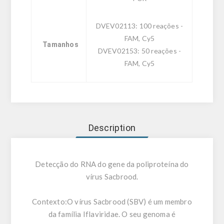
DVEV02113: 100 reações -
FAM, Cy5
Tamanhos
DVEV02153: 50 reações -
FAM, Cy5
Description
Detecção do RNA do gene da poliproteína do
vírus Sacbrood.
Contexto:
O vírus Sacbrood (SBV) é um membro
da família Iflaviridae. O seu genoma é