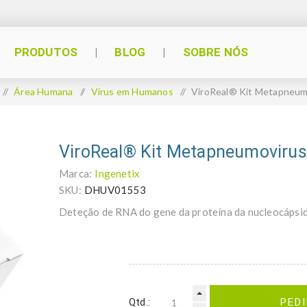
PRODUTOS
BLOG
SOBRE NÓS
/
Área Humana
/
Vírus em Humanos
/
ViroReal® Kit Metapneum
ViroReal® Kit Metapneumovirus
Marca:
Ingenetix
SKU:
DHUV01553
Deteção de RNA do gene da proteína da nucleocáps
Qtd.:
PED