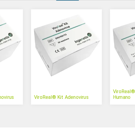
ViroReal®
hovirus
ViroReal® Kit Adenovirus
Humano