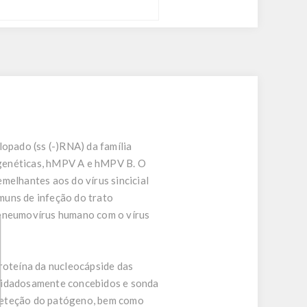
pado (ss (-)RNA) da família
 genéticas, hMPV A e hMPV B. O
melhantes aos do vírus sincicial
muns de infeção do trato
apneumovírus humano com o vírus
oteína da nucleocápside das
uidadosamente concebidos e sonda
a deteção do patógeno, bem como