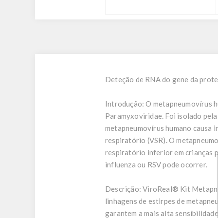
Deteção de RNA do gene da prote
Introdução:
O metapneumovírus hum
Paramyxoviridae. Foi isolado pel
metapneumovírus humano causa infe
respiratório (VSR). O metapneumo
respiratório inferior em criança
influenza ou RSV pode ocorrer.
Descrição:
ViroReal® Kit Metapne
linhagens de estirpes de metapn
garantem a mais alta sensibilidad