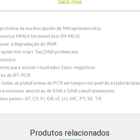
Saber mais
o positivo interno (IPC). A transcrição reversa e a PCR podem ser
a proteína da nucleocápside de Metapneumovirus
e Reversa MMLV termoestável (M-MLV)
oquear a degradação do RNA
rápida hot-start Taq DNA polimerase
passiva
terno para excluir resultados falso-negativos
ores de RT-PCR
 todas as plataformas de PCR em tempo real padrão estabelecidas
para executar amostras de RNA e DNA simultaneamente
es países: AT, CY, FI, GR, IE, LU, MC, PT, SE, TR
Produtos relacionados