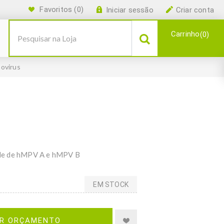
Favoritos
(0)
Iniciar sessão
Criar conta
Carrinho
0
ovirus
ide de hMPV A e hMPV B
EM STOCK
IR ORÇAMENTO