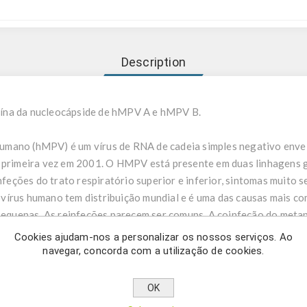
Description
ína da nucleocápside de hMPV A e hMPV B.
ano (hMPV) é um vírus de RNA de cadeia simples negativo envelo
a primeira vez em 2001. O HMPV está presente em duas linhagens
ções do trato respiratório superior e inferior, sintomas muito se
vírus humano tem distribuição mundial e é uma das causas mais co
s pequenas. As reinfeções parecem ser comuns. A coinfeção do met
Cookies ajudam-nos a personalizar os nossos serviços. Ao
navegar, concorda com a utilização de cookies.
umovirus usa RT PCR em tempo real para a deteção do gene da pr
eumovírus humano (hMPV) hMPV A e hMPV B. Os nossos primers c
OK
e e especificidade. O kit consiste em uma mistura de ensaio para 