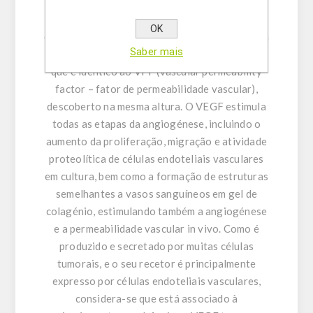
endoteliais vasculares, descoberto no
sobrenadante de cultura de uma linha celular
OK
derivada do lobo anterior da glândula pituitária
Saber mais
humana, e análises genéticas demonstraram
que é idêntico ao VPF (vascular permeability
factor – fator de permeabilidade vascular),
descoberto na mesma altura. O VEGF estimula
todas as etapas da angiogénese, incluindo o
aumento da proliferação, migração e atividade
proteolítica de células endoteliais vasculares
em cultura, bem como a formação de estruturas
semelhantes a vasos sanguíneos em gel de
colagénio, estimulando também a angiogénese
e a permeabilidade vascular in vivo. Como é
produzido e secretado por muitas células
tumorais, e o seu recetor é principalmente
expresso por células endoteliais vasculares,
considera-se que está associado à