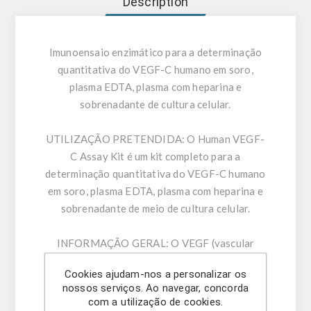
Description
Imunoensaio enzimático para a determinação
quantitativa do VEGF-C humano em soro,
plasma EDTA, plasma com heparina e
sobrenadante de cultura celular.
UTILIZAÇÃO PRETENDIDA:
O Human VEGF-
C Assay Kit é um kit completo para a
determinação quantitativa do VEGF-C humano
em soro, plasma EDTA, plasma com heparina e
sobrenadante de meio de cultura celular.
INFORMAÇÃO GERAL:
O VEGF (vascular
endothelial growth factor – fator de
Cookies ajudam-nos a personalizar os
crescimento endotelial vascular) é um fator de
nossos serviços. Ao navegar, concorda
crescimento altamente específico para células
com a utilização de cookies.