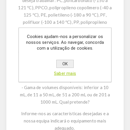
deseja trabalhar: PC, policarbonato (-150 a
121 ºC), PPCO, polipropileno copolimero (-40 a
125 ºC), PE, polietileno (-180 a 90 ºC), PF,
polifluor (-100 a 140 ºC), PP, polipropileno
(-180 a 145 ºC) ou PA, polialómero (-40 a
Cookies ajudam-nos a personalizar os
125ºC).
nossos serviços. Ao navegar, concorda
- Indique os grupos químicos (ácidos, bases,
com a utilização de cookies.
álcoois, esteres, etc) com os quais irá trabalhar.
- Se relevante, mencione o tipo de fundo
OK
pretendido: redondo, plano ou cónico.
- Se relevante, mencione se pretende com ou
Saber mais
sem tampa.
- Gama de volumes disponíveis: inferior a 10
mL, de 11 a 50 mL, de 51 a 200 mL ou de 201 a
1000 mL. Qual pretende?
Informe-nos as características desejadas e a
nossa equipa indicará o equipamento mais
adequado.