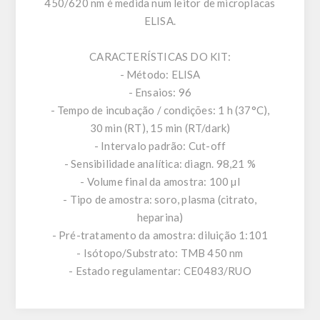
450/620 nm é medida num leitor de microplacas
ELISA.
CARACTERÍSTICAS DO KIT:
- Método: ELISA
- Ensaios: 96
- Tempo de incubação / condições: 1 h (37°C),
30 min (RT), 15 min (RT/dark)
- Intervalo padrão: Cut-off
- Sensibilidade analítica: diagn. 98,21 %
- Volume final da amostra: 100 µl
- Tipo de amostra: soro, plasma (citrato,
heparina)
- Pré-tratamento da amostra: diluição 1:101
- Isótopo/Substrato: TMB 450 nm
- Estado regulamentar: CE0483/RUO