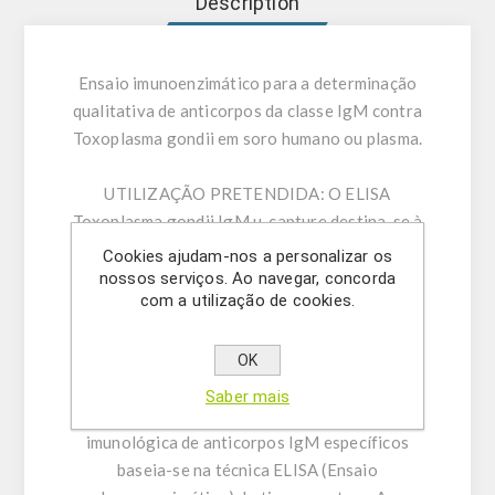
Description
Ensaio imunoenzimático para a determinação
qualitativa de anticorpos da classe IgM contra
Toxoplasma gondii em soro humano ou plasma.
UTILIZAÇÃO PRETENDIDA:
O ELISA
Toxoplasma gondii IgM µ-capture destina-se à
determinação de anticorpos da classe IgM
Cookies ajudam-nos a personalizar os
contra Toxoplasma gondii em soro humano ou
nossos serviços. Ao navegar, concorda
com a utilização de cookies.
plasma (citrato, heparina). Apenas para
utilização em investigação – não destinado a
utilização em procedimentos de diagnóstico.
OK
Saber mais
INFORMAÇÃO GERAL:
A determinação
imunológica de anticorpos IgM específicos
baseia-se na técnica ELISA (Ensaio