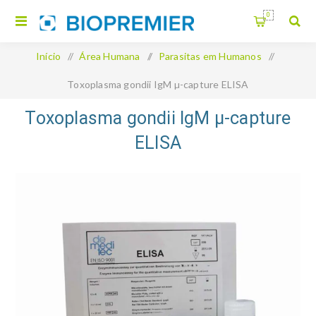
0
Início
/
Área Humana
/
Parasitas em Humanos
/
Toxoplasma gondii IgM µ-capture ELISA
Toxoplasma gondii IgM µ-capture
ELISA