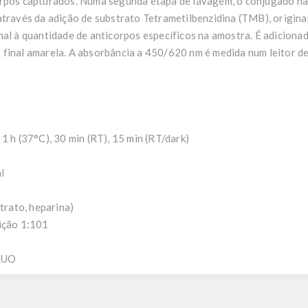
orpos capturados. Numa segunda etapa de lavagem, o conjugado n
através da adição de substrato Tetrametilbenzidina (TMB), origin
al à quantidade de anticorpos específicos na amostra. É adicionad
final amarela. A absorbância a 450/620 nm é medida num leitor d
1 h (37°C), 30 min (RT), 15 min (RT/dark)
l
itrato, heparina)
uição 1:101
m
/RUO