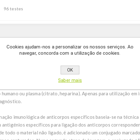
96 testes
Description
Cookies ajudam-nos a personalizar os nossos serviços. Ao
navegar, concorda com a utilização de cookies.
terminação quantitativa de anticorpos da classe IgG contra Toxo
OK
Saber mais
ISA Toxoplasma gondii IgG destina-se à determinação quantitativ
humano ou plasma (citrato, heparina). Apenas para utilização em 
agnóstico.
ação imunológica de anticorpos específicos baseia-se na técnica
 antigénios específicos para ligação dos anticorpos corresponde
e todo o material não ligado, é adicionado um conjugado marcad