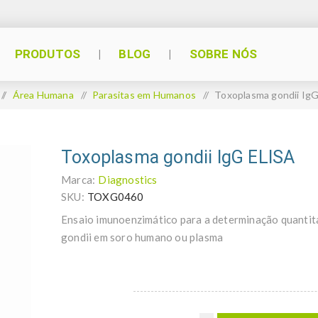
PRODUTOS
BLOG
SOBRE NÓS
/
Área Humana
/
Parasitas em Humanos
/
Toxoplasma gondii Ig
Toxoplasma gondii IgG ELISA
Marca:
Diagnostics
SKU:
TOXG0460
Ensaio imunoenzimático para a determinação quantit
gondii em soro humano ou plasma