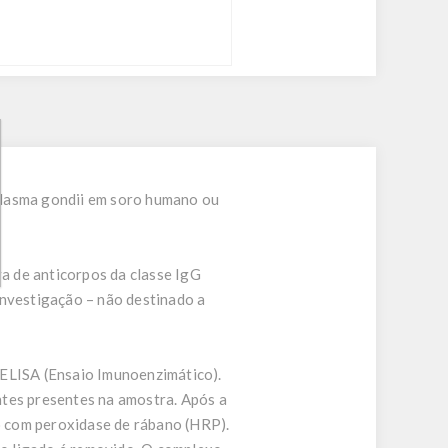
plasma gondii em soro humano ou
a de anticorpos da classe IgG
investigação – não destinado a
 ELISA (Ensaio Imunoenzimático).
ntes presentes na amostra. Após a
o com peroxidase de rábano (HRP).