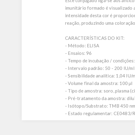
Este conjugado liga-se aos antic
imunitário formado é visualizado 
intensidade desta cor é proporcion
reação, produzindo uma coloração 
CARACTERÍSTICAS DO KIT:
- Método: ELISA
- Ensaios: 96
- Tempo de incubação / condições: 
- Intervalo padrão: 50 - 200 IU/ml
- Sensibilidade analítica: 1,04 IU/m
- Volume final da amostra: 100 µl
- Tipo de amostra: soro, plasma (c
- Pré-tratamento da amostra: dil
- Isótopo/Substrato: TMB 450 n
- Estado regulamentar: CE0483