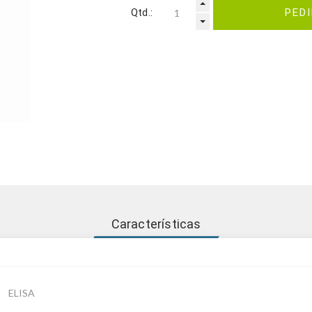
Qtd.:
PED
Características
ELISA