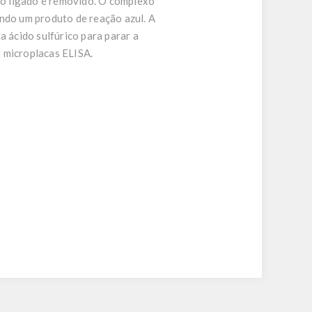
ão ligado é removido. O complexo
ando um produto de reação azul. A
a ácido sulfúrico para parar a
e microplacas ELISA.