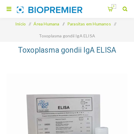
0
Início
/
Área Humana
/
Parasitas em Humanos
/
Toxoplasma gondii IgA ELISA
Toxoplasma gondii IgA ELISA