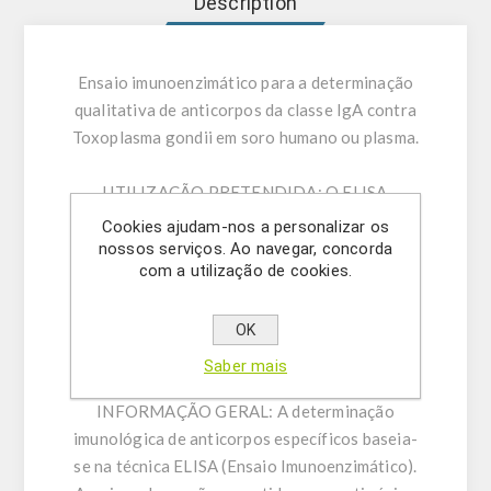
Description
Ensaio imunoenzimático para a determinação
qualitativa de anticorpos da classe IgA contra
Toxoplasma gondii em soro humano ou plasma.
UTILIZAÇÃO PRETENDIDA:
O ELISA
Toxoplasma gondii IgA destina-se à
Cookies ajudam-nos a personalizar os
determinação de anticorpos da classe IgA
nossos serviços. Ao navegar, concorda
com a utilização de cookies.
contra Toxoplasma gondii em soro humano ou
plasma (citrato/heparina). Apenas para
utilização em investigação – não destinado a
OK
utilização em procedimentos de diagnóstico.
Saber mais
INFORMAÇÃO GERAL:
A determinação
imunológica de anticorpos específicos baseia-
se na técnica ELISA (Ensaio Imunoenzimático).