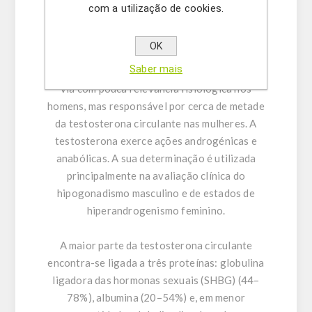
esteroide C19 secretado pelos testículos e
com a utilização de cookies.
pelo córtex suprarrenal nos homens e pelo
córtex suprarrenal e pelos ovários nas
OK
mulheres. Também é produzida nos tecidos
Saber mais
periféricos a partir da androstenediona, uma
via com pouca relevância fisiológica nos
homens, mas responsável por cerca de metade
da testosterona circulante nas mulheres. A
testosterona exerce ações androgénicas e
anabólicas. A sua determinação é utilizada
principalmente na avaliação clínica do
hipogonadismo masculino e de estados de
hiperandrogenismo feminino.
A maior parte da testosterona circulante
encontra-se ligada a três proteínas: globulina
ligadora das hormonas sexuais (SHBG) (44–
78%), albumina (20–54%) e, em menor