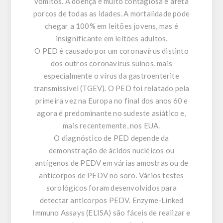
vómitos. A doença é muito contagiosa e afeta
porcos de todas as idades. A mortalidade pode
chegar a 100% em leitões jovens, mas é
insignificante em leitões adultos.
O PED é causado por um coronavírus distinto
dos outros coronavírus suínos, mais
especialmente o vírus da gastroenterite
transmissível (TGEV). O PED foi relatado pela
primeira vez na Europa no final dos anos 60 e
agora é predominante no sudeste asiático e,
mais recentemente, nos EUA.
O diagnóstico de PED depende da
demonstração de ácidos nucléicos ou
antígenos de PEDV em várias amostras ou de
anticorpos de PEDV no soro. Vários testes
sorológicos foram desenvolvidos para
detectar anticorpos PEDV. Enzyme-Linked
Immuno Assays (ELISA) são fáceis de realizar e