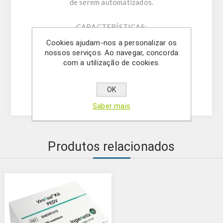
de serem automatizados.
CARACTERÍSTICAS:
- ELISA indireto: antígenos específicos para
Cookies ajudam-nos a personalizar os
PEDV
nossos serviços. Ao navegar, concorda
com a utilização de cookies.
-2 placas quebráveis ​​/ kit
-Resultados disponíveis em 4 horas
-Testes por kit: 184 samples
OK
Saber mais
Produtos relacionados