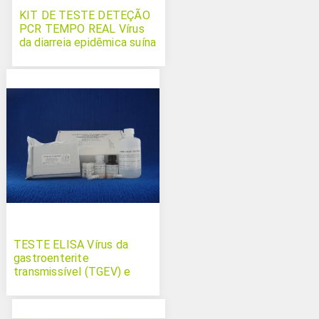
KIT DE TESTE DETEÇÃO
PCR TEMPO REAL Vírus
da diarreia epidêmica suína
deltacoronavírus e vírus da
gastroenterite
transmissível
TESTE ELISA Vírus da
gastroenterite
transmissível (TGEV) e
Coronavírus respiratório
suíno (PRCV) Swinecheck