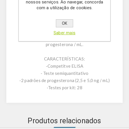
progesterona não marcada presente na
nossos serviços. Ao navegar, concorda
com a utilização de cookies.
amostra. A progesterona marcada ligada é
então medida fazendo o AP reagir com seu
substrato durante uma segunda incubação. A
OK
cor obtida com a amostra é comparada com a
Saber mais
produzida por dois padrões de 2,5 e 5,0 ng de
progesterona / mL.
CARACTERÍSTICAS:
-Competitve ELISA
- Teste semiquantitativo
-2 padrões de progesterona (2,5 e 5,0 ng / mL)
-Testes por kit: 28
Produtos relacionados