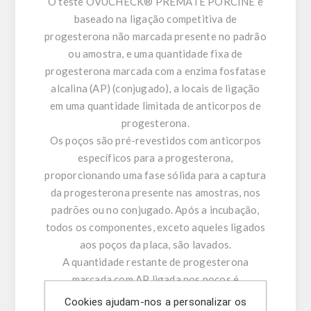
O teste OVUCHECK® PREMATE PORCINE é
baseado na ligação competitiva de
progesterona não marcada presente no padrão
ou amostra, e uma quantidade fixa de
progesterona marcada com a enzima fosfatase
alcalina (AP) (conjugado), a locais de ligação
em uma quantidade limitada de anticorpos de
progesterona.
Os poços são pré-revestidos com anticorpos
específicos para a progesterona,
proporcionando uma fase sólida para a captura
da progesterona presente nas amostras, nos
padrões ou no conjugado. Após a incubação,
todos os componentes, exceto aqueles ligados
aos poços da placa, são lavados.
A quantidade restante de progesterona
marcada com AP ligada nos poços é
inversamente proporcional à concentração da
Cookies ajudam-nos a personalizar os