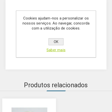
Soluções e reagentes de alta pureza para a
Cookies ajudam-nos a personalizar os
preparação de géis de poliacrilamida para
nossos serviços. Ao navegar, concorda
eletroforese de proteínas
com a utilização de cookies.
PRODUTO:
OK
TEMED para preparação de géis de
Saber mais
poliacrilamida
Produtos relacionados