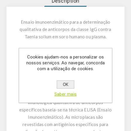
Description
Ensaio imunoenzimático para a determinação
qualitativa de anticorpos da classe IgG contra
Taenia solium em soro humano ou plasma.
UTILIZAÇÃO PRETENDIDA:
O ELISA Taenia
Cookies ajudam-nos a personalizar os
solium IgG destina-se à determinação
nossos serviços. Ao navegar, concorda
qualitativa de anticorpos da classe IgG contra
com a utilização de cookies.
Taenia solium em soro humano ou plasma
(citrato, heparina).
OK
Saber mais
INFORMAÇÃO GERAL:
A determinação
imunológica qualitativa de anticorpos
específicos baseia-se na técnica ELISA (Ensaio
Imunoenzimático). As microplacas são
revestidas com antigénios específicos para