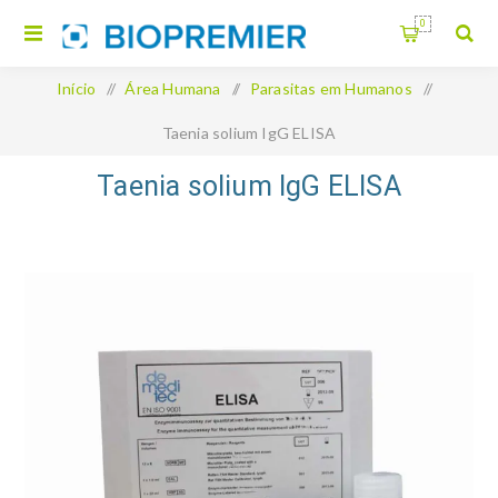
0
Início
/
Área Humana
/
Parasitas em Humanos
/
Taenia solium IgG ELISA
Taenia solium IgG ELISA