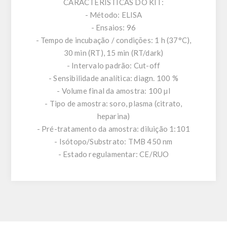
CARACTERÍSTICAS DO KIT:
- Método: ELISA
- Ensaios: 96
- Tempo de incubação / condições: 1 h (37°C),
30 min (RT), 15 min (RT/dark)
- Intervalo padrão: Cut-off
- Sensibilidade analítica: diagn. 100 %
- Volume final da amostra: 100 µl
- Tipo de amostra: soro, plasma (citrato,
heparina)
- Pré-tratamento da amostra: diluição 1:101
- Isótopo/Substrato: TMB 450 nm
- Estado regulamentar: CE/RUO