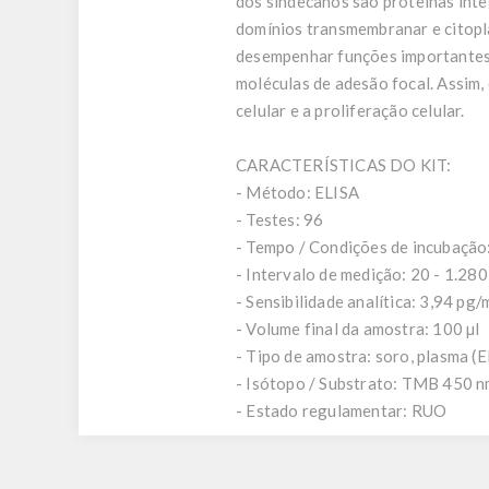
dos sindecanos são proteínas int
domínios transmembranar e citopl
desempenhar funções importantes 
moléculas de adesão focal. Assim,
celular e a proliferação celular.
CARACTERÍSTICAS DO KIT:
- Método: ELISA
- Testes: 96
- Tempo / Condições de incubação:
- Intervalo de medição: 20 - 1.280
- Sensibilidade analítica: 3,94 pg/
- Volume final da amostra: 100 µl
- Tipo de amostra: soro, plasma (
- Isótopo / Substrato: TMB 450 
- Estado regulamentar: RUO