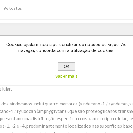
96 testes
Description
Cookies ajudam-nos a personalizar os nossos serviços. Ao
navegar, concorda com a utilização de cookies.
eterminação quantitativa de Syndecan-4 humano em soro, plasma 
OK
Saber mais
 kit de ensaio permite a determinação quantitativa de Syndecan-
lular.
a dos sindecanos inclui quatro membros (sindecano-1 / syndecan, s
cano-4 / ryudocan (amphyglycan)), que são proteoglicanos transm
esentam uma distribuição específica consoante o tipo celular, se
s-1, -2 e -4, predominantemente localizados nas superfícies baso