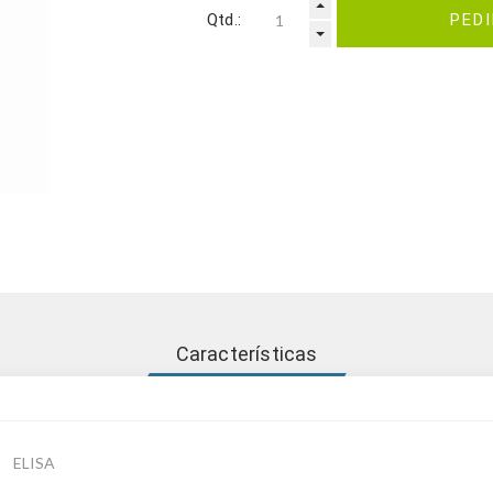
Qtd.:
PED
Características
ELISA