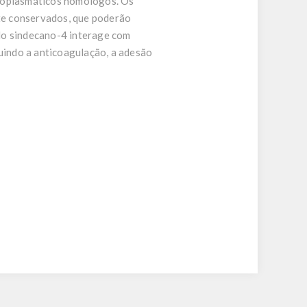
itoplasmáticos homólogos. Os
te conservados, que poderão
do sindecano-4 interage com
luindo a anticoagulação, a adesão