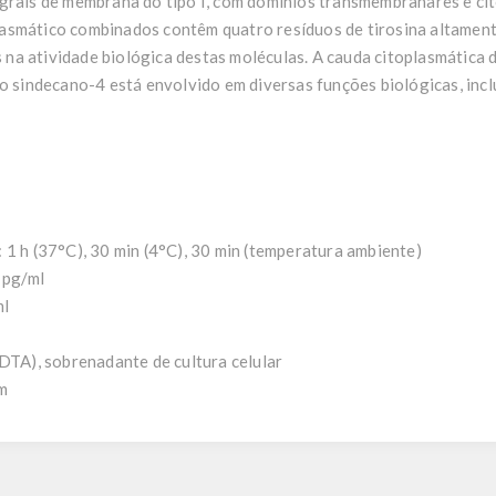
egrais de membrana do tipo I, com domínios transmembranares e c
asmático combinados contêm quatro resíduos de tirosina altamen
na atividade biológica destas moléculas. A cauda citoplasmática 
 o sindecano-4 está envolvido em diversas funções biológicas, inc
 1 h (37°C), 30 min (4°C), 30 min (temperatura ambiente)
 pg/ml
ml
EDTA), sobrenadante de cultura celular
nm