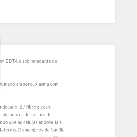
com EDTA e sobrenadante de
4 humano em soro, plasma com
indecano-2 / fibroglycan,
embranares de sulfato de
ndo que as células endoteliais
laterais. Os membros da família