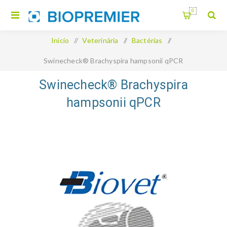
0
Início
/
Veterinária
/
Bactérias
/
Swinecheck® Brachyspira hampsonii qPCR
Swinecheck® Brachyspira
hampsonii qPCR