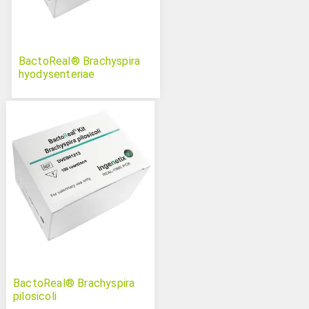
BactoReal® Brachyspira
hyodysenteriae
BactoReal® Brachyspira
pilosicoli