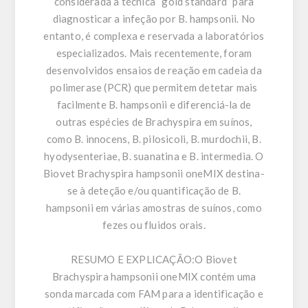
considerada a técnica “gold standard” para
diagnosticar a infeção por B. hampsonii. No
entanto, é complexa e reservada a laboratórios
especializados. Mais recentemente, foram
desenvolvidos ensaios de reação em cadeia da
polimerase (PCR) que permitem detetar mais
facilmente B. hampsonii e diferenciá-la de
outras espécies de Brachyspira em suínos,
como B. innocens, B. pilosicoli, B. murdochii, B.
hyodysenteriae, B. suanatina e B. intermedia. O
Biovet Brachyspira hampsonii oneMIX destina-
se à deteção e/ou quantificação de B.
hampsonii em várias amostras de suínos, como
fezes ou fluidos orais.
RESUMO E EXPLICAÇÃO:
O Biovet
Brachyspira hampsonii oneMIX contém uma
sonda marcada com FAM para a identificação e