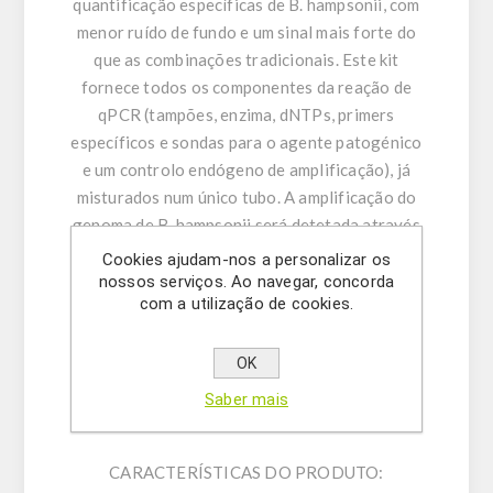
quantificação específicas de B. hampsonii, com
menor ruído de fundo e um sinal mais forte do
que as combinações tradicionais. Este kit
fornece todos os componentes da reação de
qPCR (tampões, enzima, dNTPs, primers
específicos e sondas para o agente patogénico
e um controlo endógeno de amplificação), já
misturados num único tubo. A amplificação do
genoma de B. hampsonii será detetada através
do canal FAM a 530 nm. Este kit também pode
Cookies ajudam-nos a personalizar os
identificar resultados falso-negativos através
nossos serviços. Ao navegar, concorda
com a utilização de cookies.
da medição do sinal fluorescente do controlo
endógeno de amplificação através do canal
HEX ou VIC. É fornecido um controlo positivo
OK
sintético de B. hampsonii para quantificação
Saber mais
relativa e absoluta.
CARACTERÍSTICAS DO PRODUTO: