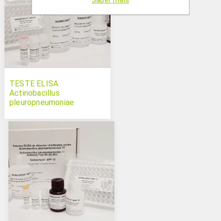
Saber mais
TESTE ELISA
Actinobacillus
pleuropneumoniae
serotype 10 SwinechecK