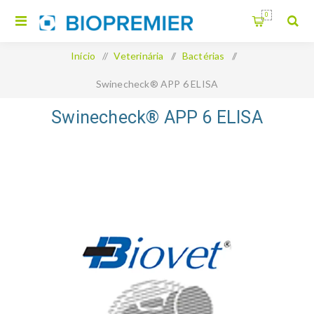
0
Início
/
Veterinária
/
Bactérias
/
Swinecheck® APP 6 ELISA
Swinecheck® APP 6 ELISA