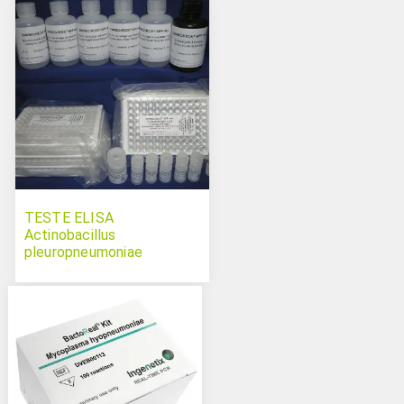
TESTE ELISA
Actinobacillus
pleuropneumoniae
serotypes 1 9 11
Swinecheck APP 1-9-11
ELISA