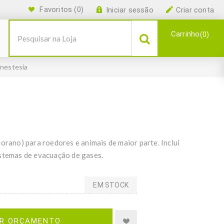
Favoritos
(0)
Iniciar sessão
Criar conta
Carrinho
0
anestesia
orano) para roedores e animais de maior parte. Inclui
istemas de evacuação de gases.
EM STOCK
IR ORÇAMENTO