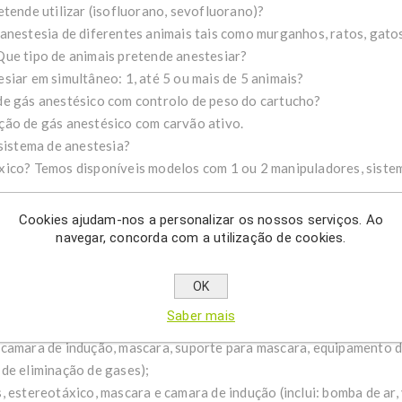
etende utilizar (isofluorano, sevofluorano)?
anestesia de diferentes animais tais como murganhos, ratos, gatos
Que tipo de animais pretende anestesiar?
siar em simultâneo: 1, até 5 ou mais de 5 animais?
de gás anestésico com controlo de peso do cartucho?
ção de gás anestésico com carvão ativo.
 sistema de anestesia?
ico? Temos disponíveis modelos com 1 ou 2 manipuladores, sistema
Cookies ajudam-nos a personalizar os nossos serviços. Ao
gurados com vários módulos integrados, que poderão ser ajustado
navegar, concorda com a utilização de cookies.
ico para roedores com mascara e camara de indução (inclui: bomba d
OK
 suporte para mascara e cartucho de eliminação de gases);
Saber mais
a roedor com mascara, camara de indução e sistema de evacuação de
, camara de indução, mascara, suporte para mascara, equipamento
 de eliminação de gases);
, estereotáxico, mascara e camara de indução (inclui: bomba de ar,