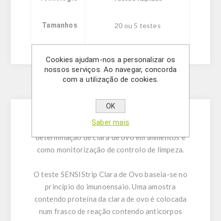
Tamanhos
20 ou 5 testes
Cookies ajudam-nos a personalizar os
nossos serviços. Ao navegar, concorda
com a utilização de cookies.
Description
OK
Saber mais
Dispositivo de fluxo lateral para a
determinação de clara de ovo em alimentos e
como monitorização de controlo de limpeza.
O teste SENSIStrip Clara de Ovo baseia-se no
princípio do imunoensaio. Uma amostra
contendo proteína da clara de ovo é colocada
num frasco de reação contendo anticorpos