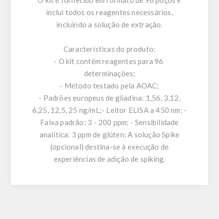
O kit é fornecido em formato de 96 poços e
inclui todos os reagentes necessários,
incluindo a solução de extração.
Características do produto:
- O kit contém reagentes para 96 ​​
determinações;
- Método testado pela AOAC;
- Padrões europeus de gliadina: 1,56, 3,12,
6,25, 12,5, 25 ng/mL;- Leitor ELISA a 450 nm; -
Faixa padrão: 3 - 200 ppm; - Sensibilidade
analítica: 3 ppm de glúten; A solução Spike
(opcional) destina-se à execução de
experiências de adição de spiking.