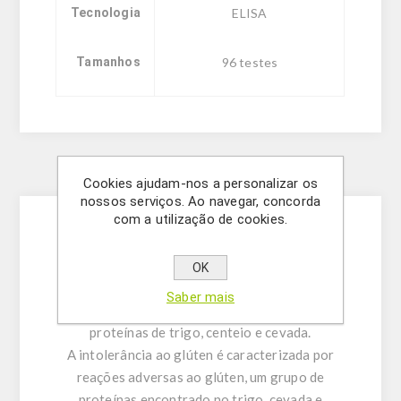
Tecnologia
ELISA
Tamanhos
96 testes
Description
Cookies ajudam-nos a personalizar os
nossos serviços. Ao navegar, concorda
com a utilização de cookies.
O kit SENSISpec INgezim Gluten fornece
resultados quantitativos rápidos e confiáveis ​​
OK
para a detecção de glúten. O ensaio é baseado
Saber mais
no anticorpo monoclonal R5, específico para
proteínas de trigo, centeio e cevada.
A intolerância ao glúten é caracterizada por
reações adversas ao glúten, um grupo de
proteínas encontrado no trigo, cevada e