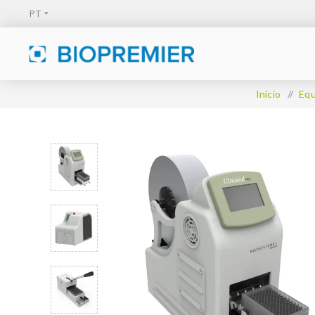
Início
/
Eq