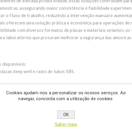
bientes de elevada produtividade, estas soluções contribuem para
amostras, assegurando maior consistência e fiabilidade experimen
ar o fluxo de trabalho, reduzindo a intervenção manual e aumenta
uais oferecem uma solução prática e económica para operações de
bilidade com diversos formatos de placas e materiais selantes, os
para laboratórios que procuram melhorar a segurança das amostras
 disponíveis:
 placas deep well e racks de tubos SBS.
 disponíveis:
Cookies ajudam-nos a personalizar os nossos serviços. Ao
navegar, concorda com a utilização de cookies.
acas deep well e racks de tubos.
a altura da placa (9 a 48 mm);
OK
00 °C;
Saber mais
iais das placas (PS, PP, PE, CoC, COP)