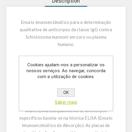
Description
Ensaio imunoenzimático para a determinação
qualitativa de anticorpos da classe IgG contra
Schistosoma mansoni em soro ou plasma
humano.
UTILIZAÇÃO PRETENDIDA:
O Schistosoma
Cookies ajudam-nos a personalizar os
mansoni IgG ELISA destina-se à determinação
nossos serviços. Ao navegar, concorda
qualitativa de anticorpos da classe IgG contra
com a utilização de cookies.
Schistosoma mansoni em soro ou plasma
humano (citrato, heparina).
OK
Saber mais
INFORMAÇÃO GERAL:
A determinação
imunenzimática qualitativa de anticorpos
específicos baseia-se na técnica ELISA (Ensaio
Imunoenzimático de Absorção). As placas de