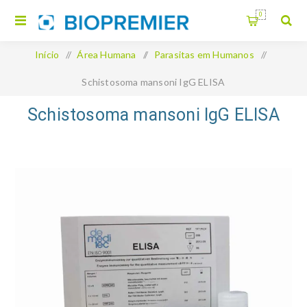
0
Início
/
Área Humana
/
Parasitas em Humanos
/
Schistosoma mansoni IgG ELISA
Schistosoma mansoni IgG ELISA