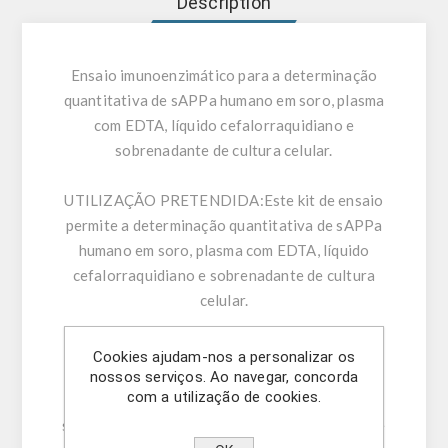
Description
Ensaio imunoenzimático para a determinação
quantitativa de sAPPa humano em soro, plasma
com EDTA, líquido cefalorraquidiano e
sobrenadante de cultura celular.
UTILIZAÇÃO PRETENDIDA:
Este kit de ensaio
permite a determinação quantitativa de sAPPa
humano em soro, plasma com EDTA, líquido
cefalorraquidiano e sobrenadante de cultura
celular.
INFORMAÇÃO GERAL:
A doença de Alzheimer
Cookies ajudam-nos a personalizar os
(DA) foi descrita pela primeira vez por A.
nossos serviços. Ao navegar, concorda
com a utilização de cookies.
Alzheimer, neuropatologista alemão, em 1907,
sendo considerada uma das principais causas de