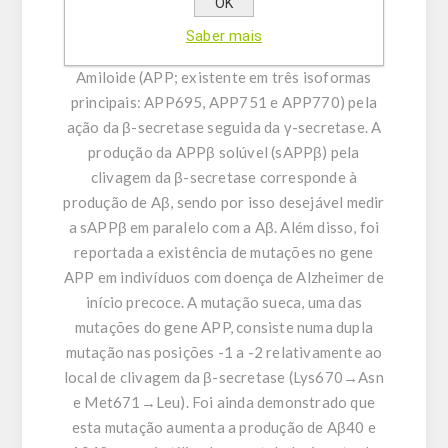
demência. Sabe-se que a proteína β-amiloide
OK
(Aβ), principal constituinte das placas senis, é
Saber mais
gerada a partir da Proteína Precursora
Amiloide (APP; existente em três isoformas
principais: APP695, APP751 e APP770) pela
ação da β-secretase seguida da γ-secretase. A
produção da APPβ solúvel (sAPPβ) pela
clivagem da β-secretase corresponde à
produção de Aβ, sendo por isso desejável medir
a sAPPβ em paralelo com a Aβ. Além disso, foi
reportada a existência de mutações no gene
APP em indivíduos com doença de Alzheimer de
início precoce. A mutação sueca, uma das
mutações do gene APP, consiste numa dupla
mutação nas posições -1 a -2 relativamente ao
local de clivagem da β-secretase (Lys670→Asn
e Met671→Leu). Foi ainda demonstrado que
esta mutação aumenta a produção de Aβ40 e