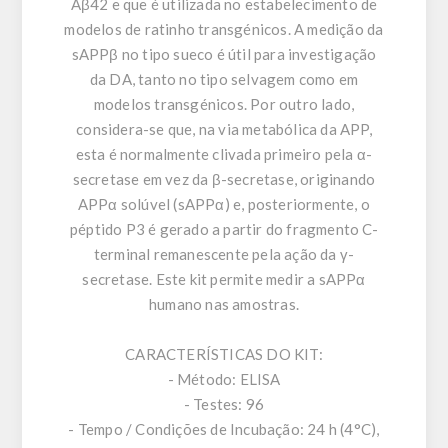
Aβ42 e que é utilizada no estabelecimento de
modelos de ratinho transgénicos. A medição da
sAPPβ no tipo sueco é útil para investigação
da DA, tanto no tipo selvagem como em
modelos transgénicos. Por outro lado,
considera-se que, na via metabólica da APP,
esta é normalmente clivada primeiro pela α-
secretase em vez da β-secretase, originando
APPα solúvel (sAPPα) e, posteriormente, o
péptido P3 é gerado a partir do fragmento C-
terminal remanescente pela ação da γ-
secretase. Este kit permite medir a sAPPα
humano nas amostras.
CARACTERÍSTICAS DO KIT:
- Método: ELISA
- Testes: 96
- Tempo / Condições de Incubação: 24 h (4°C),