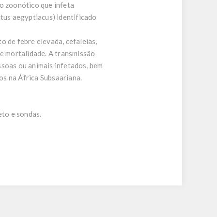
co zoonótico que infeta
us aegyptiacus) identificado
o de febre elevada, cefaleias,
de mortalidade. A transmissão
ssoas ou animais infetados, bem
os na África Subsaariana.
eto e sondas.