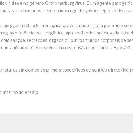
 Filoviridae e no género Orthomarburgvirus. É um agente patogéni
rimatas não humanos, sendo o morcego-frugívoro-egípcio (Rousett
rburg, uma febre hemorrágica grave caracterizada por início súbit
orragias e falência multiorgânica, apresentando uma elevada taxa 
 com sangue, secreções, órgãos ou outros fluidos corporais de pe
contaminados. O vírus tem sido responsável por surtos esporádic
misturas singleplex de primers específicos de sentido direto/indir
 interno do ensaio