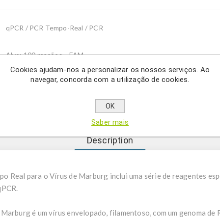
qPCR / PCR Tempo-Real / PCR
Alvo: 100 reações – FAM
Alvo + IC100 reações - FAM, HEX
Cookies ajudam-nos a personalizar os nossos serviços. Ao
navegar, concorda com a utilização de cookies.
Unidose alvo: 24 tubos qPCR - FAM
Unidose alvo + IC: 24 tubos qPCR - FAM, HEX
OK
Saber mais
Description
o Real para o Vírus de Marburg inclui uma série de reagentes esp
 qPCR.
e Marburg é um vírus envelopado, filamentoso, com um genoma de R