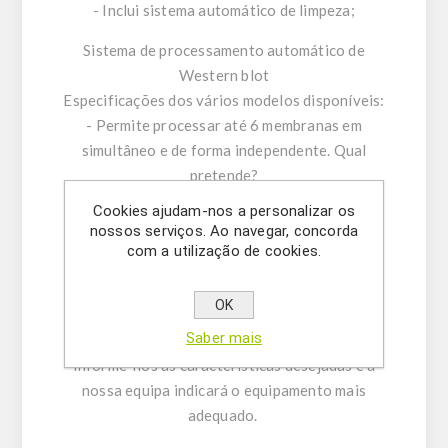
- Inclui sistema automático de limpeza;
Sistema de processamento automático de
Western blot
Especificações dos vários modelos disponíveis:
- Permite processar até 6 membranas em
simultâneo e de forma independente. Qual
pretende?
- Sistema que processa de forma automática
Cookies ajudam-nos a personalizar os
bloqueio da membrana, lavagem e incubação
nossos serviços. Ao navegar, concorda
com os anticorpos;
com a utilização de cookies.
- Pretende módulo de refrigeração?
- Tamanho das caixas de incubação: 88x88 mm,
OK
58x88 mm ou 28,5x88 mm. Qual pretende?
Saber mais
Informe-nos as características desejadas e a
nossa equipa indicará o equipamento mais
adequado.