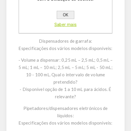
concebidos para fornecer volumes exatos de
reagentes diretamente a partir do recipiente
OK
original, garantindo rapidez, segurança e
Saber mais
minimização de desperdícios.
Dispensadores de garrafa:
Especificações dos vários modelos disponíveis:
- Volume a dispensar: 0,25 mL – 2,5 mL; 0,5 mL –
5 mL; 1 mL – 10 mL; 2,5 mL – 5 mL; 5 mL - 50 mL;
10 - 100 mL. Qual o intervalo de volume
pretendido?
- Disponível opção de 1 a 10 mL para ácidos. É
relevante?
Pipetadores/dispensadores eletrónicos de
líquidos:
Especificações dos vários modelos disponíveis: