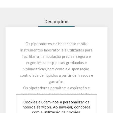
Description
Os pipetadores e dispensadores são
instrumentos laboratoriais utilizados para
facilitar a manipulação precisa, segura e
ergonómica de pipetas graduadas e
volumétricas, bem como a dispensação
controlada de líquidos a partir de frascos e
garrafas.
Os pipetadores permitem a aspiração e
dispensa de volumes com maior conforto e
precisão, reduzindo o esforço manual e
Cookies ajudam-nos a personalizar os
aumentando a reprodutibilidade das medições.
nossos serviços. Ao navegar, concorda
com a utilização de cookies.
Já os dispensadores de garrafas são