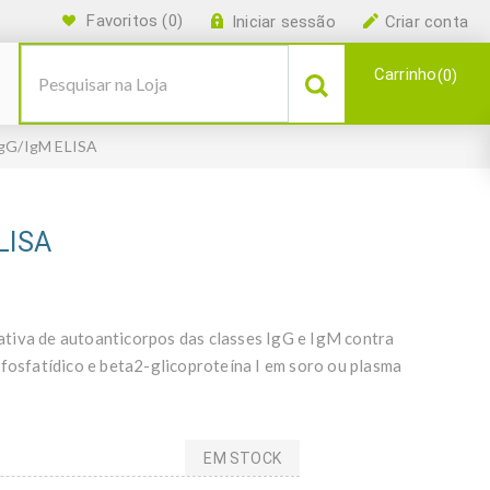
Favoritos
(0)
Iniciar sessão
Criar conta
Carrinho
0
 IgG/IgM ELISA
ELISA
tiva de autoanticorpos das classes IgG e IgM contra
do fosfatídico e beta2-glicoproteína I em soro ou plasma
EM STOCK