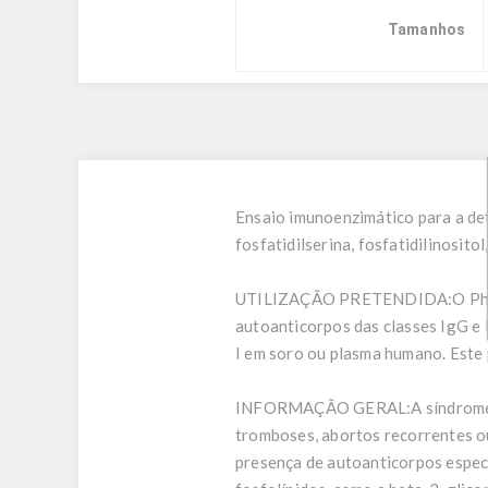
Tamanhos
Ensaio imunoenzimático para a det
fosfatidilserina, fosfatidilinosit
UTILIZAÇÃO PRETENDIDA:
O Ph
autoanticorpos das classes IgG e I
I em soro ou plasma humano. Este p
INFORMAÇÃO GERAL:
A síndrom
tromboses, abortos recorrentes o
presença de autoanticorpos específ