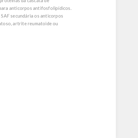
proteínas da cascata de
ra anticorpos antifosfolipídicos.
 SAF secundária os anticorpos
toso, artrite reumatoide ou