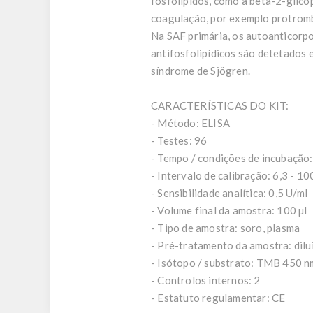
fosfolípidos, como a beta-2-glic
coagulação, por exemplo protromb
Na SAF primária, os autoanticorp
antifosfolipídicos são detetados
síndrome de Sjögren.
CARACTERÍSTICAS DO KIT:
- Método: ELISA
- Testes: 96
- Tempo / condições de incubação: 
- Intervalo de calibração: 6,3 - 10
- Sensibilidade analítica: 0,5 U/ml
- Volume final da amostra: 100 µl
- Tipo de amostra: soro, plasma
- Pré-tratamento da amostra: dil
- Isótopo / substrato: TMB 450 n
- Controlos internos: 2
- Estatuto regulamentar: CE