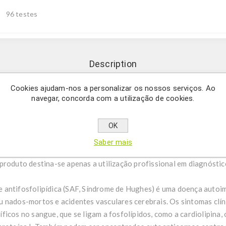
96 testes
Description
Cookies ajudam-nos a personalizar os nossos serviços. Ao
navegar, concorda com a utilização de cookies.
erminação quantitativa de autoanticorpos das classes IgG e IgM c
ol, ácido fosfatídico e beta2-glicoproteína I em soro ou plasma hum
OK
ospholipid Screen IgG/IgM é um sistema de teste ELISA para o ras
Saber mais
gM contra cardiolipina, fosfatidilserina, fosfatidilinositol, ácido
roduto destina-se apenas a utilização profissional em diagnóstico
e antifosfolipídica (SAF, Síndrome de Hughes) é uma doença autoi
u nados-mortos e acidentes vasculares cerebrais. Os sintomas cl
icos no sangue, que se ligam a fosfolípidos, como a cardiolipina, 