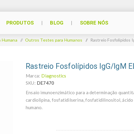
PRODUTOS
BLOG
SOBRE NÓS
a Humana
/
Outros Testes para Humanos
/
Rastreio Fosfolípidos
Rastreio Fosfolípidos IgG/IgM 
Marca:
Diagnostics
SKU:
DE7470
Ensaio imunoenzimático para a determinação quantita
cardiolipina, fosfatidilserina, fosfatidilinositol, áci
humano.