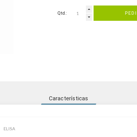
Qtd.:
PED
Características
ELISA