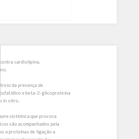
ontra cardiolipina,
ano.
treio da presença de
 fosfatídico e beta-2-glicoproteína
 in vitro.
mune sistémica que provoca
ínicos são acompanhados pela
ou a proteínas de ligação a