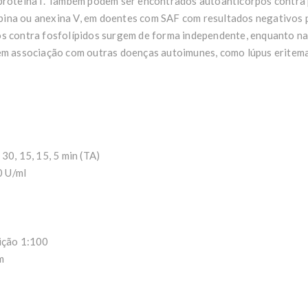
oproteína I. Também podem ser encontrados autoanticorpos contra 
ina ou anexina V, em doentes com SAF com resultados negativos pa
os contra fosfolípidos surgem de forma independente, enquanto na
 em associação com outras doenças autoimunes, como lúpus eritema
30, 15, 15, 5 min (TA)
0 U/ml
uição 1:100
m