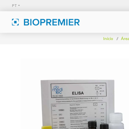
Início
/
Áre