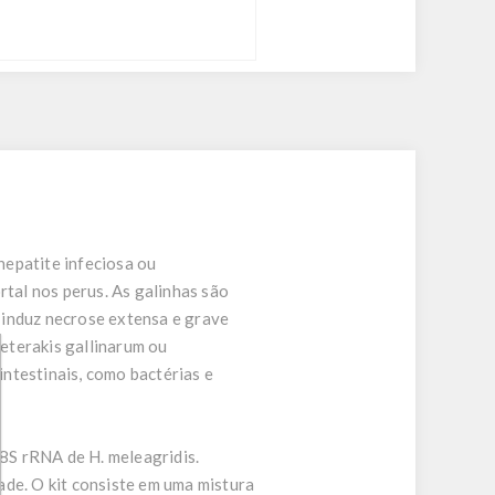
hepatite infeciosa ou
rtal nos perus. As galinhas são
 induz necrose extensa e grave
eterakis gallinarum ou
ntestinais, como bactérias e
8S rRNA de H. meleagridis.
ade. O kit consiste em uma mistura