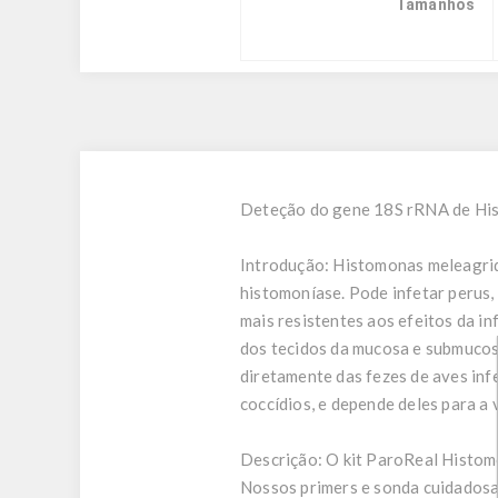
Tamanhos
Deteção do gene 18S rRNA de Hi
Introdução:
Histomonas meleagridi
histomoníase. Pode infetar perus, 
mais resistentes aos efeitos da 
dos tecidos da mucosa e submucos
diretamente das fezes de aves inf
coccídios, e depende deles para a v
Descrição:
O kit ParoReal Histomo
Nossos primers e sonda cuidadosam