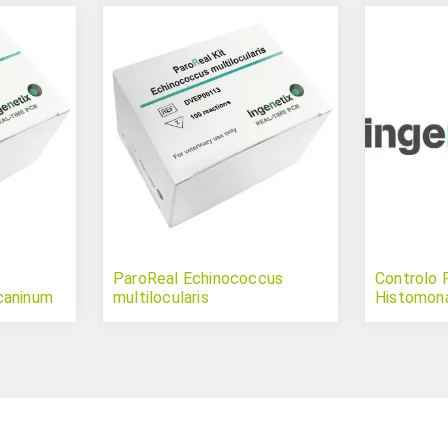
ParoReal Echinococcus
Controlo 
caninum
multilocularis
Histomona