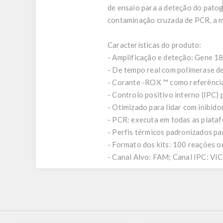
de ensaio para a deteção do patog
contaminação cruzada de PCR, a mi
Características do produto:
- Amplificação e deteção: Gene 1
- De tempo real com polimerase de
- Corante -ROX ™ como referênci
- Controlo positivo interno (IPC) 
- Otimizado para lidar com inibid
- PCR: executa em todas as plata
- Perfis térmicos padronizados 
- Formato dos kits: 100 reações o
- Canal Alvo: FAM; Canal IPC: V