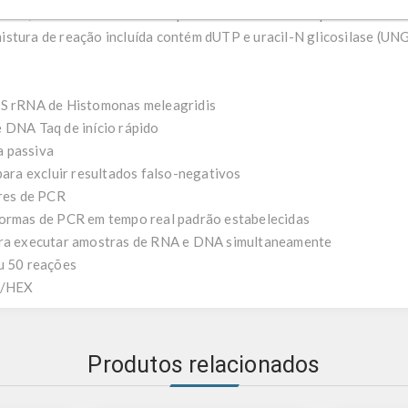
énio, bem como um controlo positivo e um controlo positivo intern
stura de reação incluída contém dUTP e uracil-N glicosilase (UNG
8S rRNA de Histomonas meleagridis
 DNA Taq de início rápido
a passiva
para excluir resultados falso-negativos
ores de PCR
formas de PCR em tempo real padrão estabelecidas
para executar amostras de RNA e DNA simultaneamente
u 50 reações
IC/HEX
Produtos relacionados