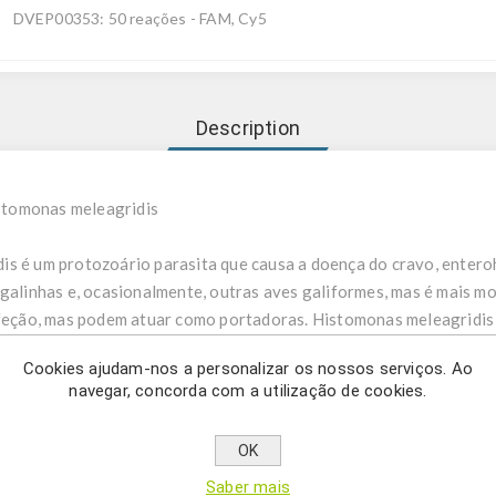
DVEP00353: 50 reações - FAM, Cy5
Description
stomonas meleagridis
s é um protozoário parasita que causa a doença do cravo, entero
galinhas e, ocasionalmente, outras aves galiformes, mas é mais mo
infeção, mas podem atuar como portadoras. Histomonas meleagridis
a do ceco e parênquima do fígado. É transmitido pelo nematóide H
Cookies ajudam-nos a personalizar os nossos serviços. Ao
ectadas. Histomonas meleagridis interage com outros organismos i
navegar, concorda com a utilização de cookies.
irulência total.
OK
nas meleagridis usa PCR em tempo real para a deteção do gene 1
ente projetados garantem a mais alta sensibilidade e especificid
Saber mais