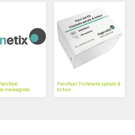
ParoReal
ParoReal Trichinella spiralis &
s meleagridis
britovi