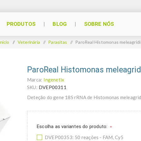
PRODUTOS
BLOG
SOBRE NÓS
Início
/
Veterinária
/
Parasitas
/
ParoReal Histomonas meleagridi
ParoReal Histomonas meleagrid
Marca:
Ingenetix
SKU:
DVEP00311
Deteção do gene 18S rRNA de Histomonas meleagrid
Escolha as variantes do produto:
*
DVEP00353: 50 reações - FAM, Cy5