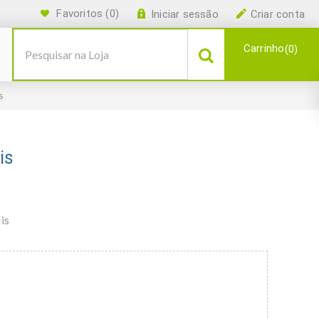
Favoritos
(0)
Iniciar sessão
Criar conta
Carrinho
0
s
is
is