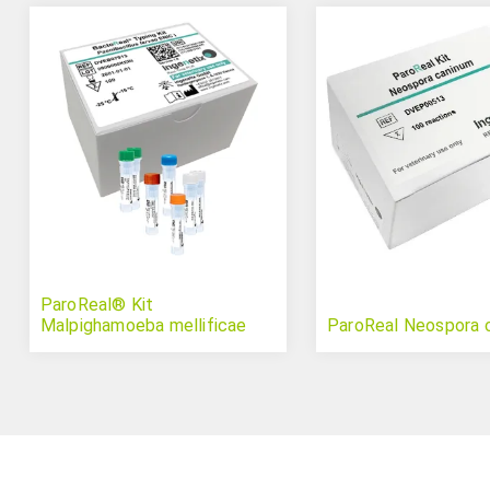
ParoReal® Kit
Malpighamoeba mellificae
ParoReal Neospora 