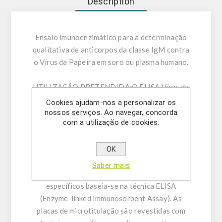
Description
Ensaio imunoenzimático para a determinação
qualitativa de anticorpos da classe IgM contra
o Vírus da Papeira em soro ou plasma humano.
UTILIZAÇÃO PRETENDIDA:
O ELISA Vírus da
Papeira IgM destina-se à determinação
Cookies ajudam-nos a personalizar os
qualitativa de anticorpos da classe IgM contra
nossos serviços. Ao navegar, concorda
com a utilização de cookies.
o Vírus da Papeira em soro ou plasma humano
(citrato, heparina).
OK
INFORMAÇÃO GERAL:
A determinação
Saber mais
imunoenzimática qualitativa de anticorpos
específicos baseia-se na técnica ELISA
(Enzyme-linked Immunosorbent Assay). As
placas de microtitulação são revestidas com