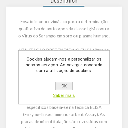
Description
Ensaio imunoenzimático para a determinação
qualitativa de anticorpos da classe IgM contra
o Vírus do Sarampo em soro ou plasma humano.
UTILIZAÇÃO PRETENDIDA:
O ELISA Vírus do
Sarampo IgM destina-se à determinação
Cookies ajudam-nos a personalizar os
qualitativa de anticorpos da classe IgM contra
nossos serviços. Ao navegar, concorda
com a utilização de cookies.
o Vírus do Sarampo em soro ou plasma humano
(citrato, heparina).
OK
INFORMAÇÃO GERAL:
A determinação
Saber mais
imunoenzimática qualitativa de anticorpos
específicos baseia-se na técnica ELISA
(Enzyme-linked Immunosorbent Assay). As
placas de microtitulação são revestidas com