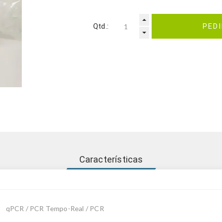
Qtd.:
PED
Características
qPCR / PCR Tempo-Real / PCR