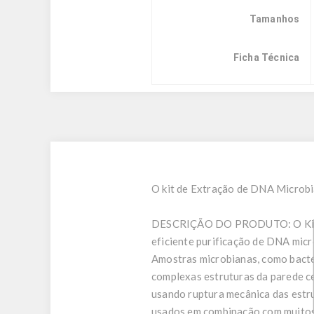
Tamanhos
Ficha Técnica
O kit de Extração de DNA Microbi
DESCRIÇÃO DO PRODUTO:
O Ki
eficiente purificação de DNA micr
Amostras microbianas, como bactér
complexas estruturas da parede ce
usando ruptura mecânica das estr
usados ​​em combinação com muito