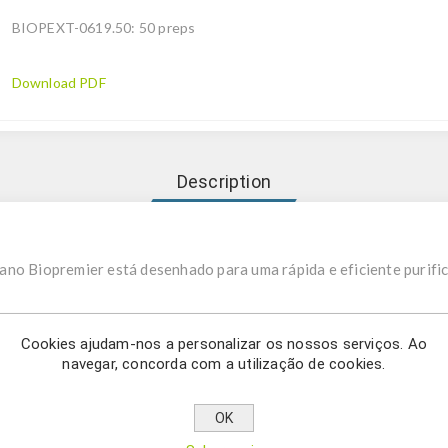
BIOPEXT-0619.50: 50 preps
Download PDF
Description
ano Biopremier está desenhado para uma rápida e eficiente purif
t de extração de DNA microbiano Biopremier - Bead Beating está
Cookies ajudam-nos a personalizar os nossos serviços. Ao
obiano (gram-negativo e gram-positivo - bactérias, leveduras e fu
navegar, concorda com a utilização de cookies.
ias gram-positivas, leveduras e esporos, podem ser difíceis de lis
lular. O Kit de Extração de DNA microbiano - Bead Beating Bioprem
OK
uturas da parede celular com grânulos especializados. Os microtu
s dispositivos disruptivos compatíveis. Começando com um protoco