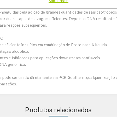
Saber mais
inação de forças mecânicas, calor e detergentes. Condições aprop
nseguidas pela adição de grandes quantidades de sais caotrópicos
or duas etapas de lavagem eficientes. Depois, o DNA resultante 
ara reações subsequentes.
O:
se eficiente incluídos em combinação de Proteinase K líquida.
itação alcoólica.
tes e inibidores para aplicações downstream confiáveis.
e DNA genômico.
e pode ser usado diretamente em PCR, Southern, qualquer reação e
eparações.
Produtos relacionados