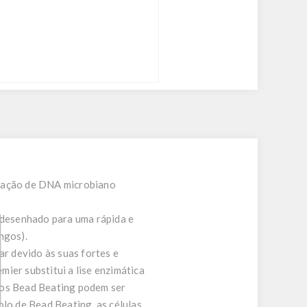
icação de DNA microbiano
 desenhado para uma rápida e
ngos).
ar devido às suas fortes e
ier substitui a lise enzimática
bos Bead Beating podem ser
lo de Bead Beating, as células