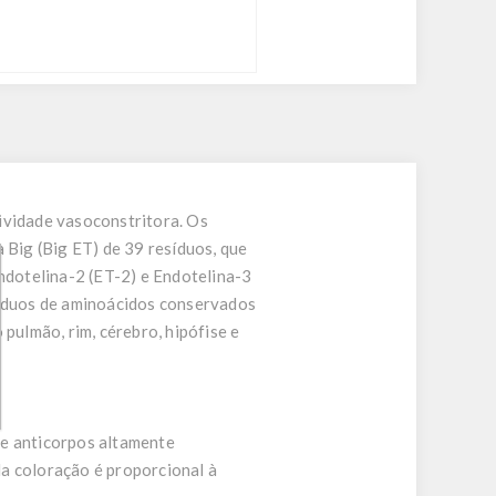
ividade vasoconstritora. Os
a Big (Big ET) de 39 resíduos, que
dotelina-2 (ET-2) e Endotelina-3
síduos de aminoácidos conservados
pulmão, rim, cérebro, hipófise e
 de anticorpos altamente
a coloração é proporcional à