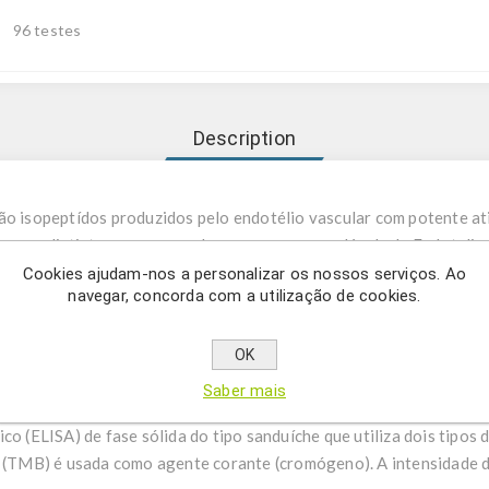
96 testes
Description
são isopeptídos produzidos pelo endotélio vascular com potente at
genes distintos e processados ​​para gerar a molécula de Endotelin
equências de 21 aminoácidos denominadas Endotelina-1 (ET-1), En
Cookies ajudam-nos a personalizar os nossos serviços. Ao
navegar, concorda com a utilização de cookies.
ia das endotelinas contêm duas pontes dissulfeto essenciais e re
al. As ETs são produzidas por diversos tecidos in vivo, incluindo 
OK
Saber mais
co (ELISA) de fase sólida do tipo sanduíche que utiliza dois tipos
a (TMB) é usada como agente corante (cromógeno). A intensidade d