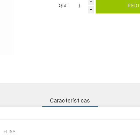
Qtd.:
PED
Características
ELISA