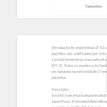
Tamanhos
Introdução:
As endotelinas (ETs) 
peptidos são codificados por três 
é posteriormente processada em s
(ET-3). Todos os membros da famíl
em tamanho na extremidade C-termin
placenta.
Descrição:
Este kit é um ensaio imunoenzimáti
específicos. A tetrametilbenzidin